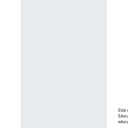
Está 
Educa
educa