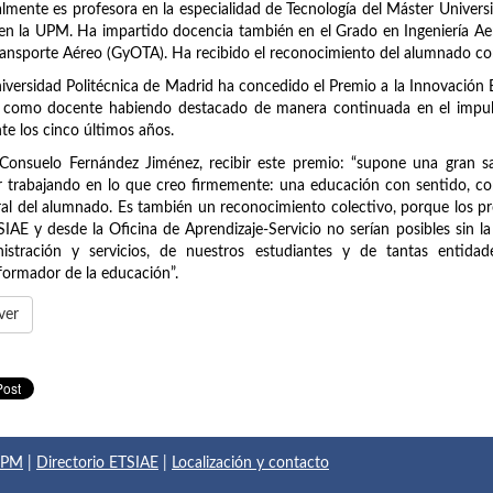
lmente es profesora en la especialidad de Tecnología del Máster Univers
en la UPM. Ha impartido docencia también en el Grado en Ingeniería Ae
ransporte Aéreo (GyOTA). Ha recibido el reconocimiento del alumnado co
iversidad Politécnica de Madrid ha concedido el Premio a la Innovación
 como docente habiendo destacado de manera continuada en el impulso
te los cinco últimos años.
Consuelo Fernández Jiménez, recibir este premio: “supone una gran s
r trabajando en lo que creo firmemente: una educación con sentido, co
ral del alumnado. Es también un reconocimiento colectivo, porque los 
SIAE y desde la Oficina de Aprendizaje-Servicio no serían posibles sin l
nistración y servicios, de nuestros estudiantes y de tantas entid
formador de la educación”.
ver
 UPM
|
Directorio ETSIAE
|
Localización y contacto