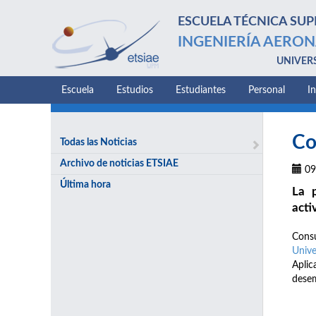
ESCUELA TÉCNICA SUP
INGENIERÍA AERON
UNIVER
Escuela
Estudios
Estudiantes
Personal
I
Co
Todas las Noticias
Archivo de noticias ETSIAE
09
Última hora
La p
acti
Consu
Unive
Aplic
desem