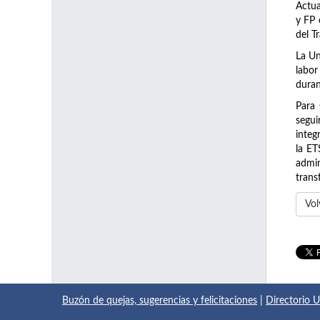
Actua
y FP 
del T
La Un
labor
duran
Para 
segui
integ
la ET
admi
trans
Vol
Buzón de quejas, sugerencias y felicitaciones
|
Directorio