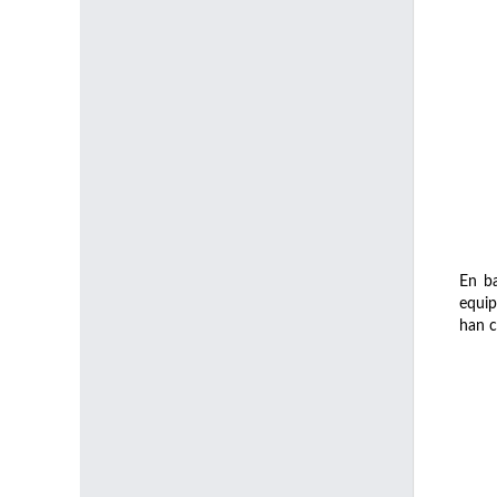
En ba
equip
han c