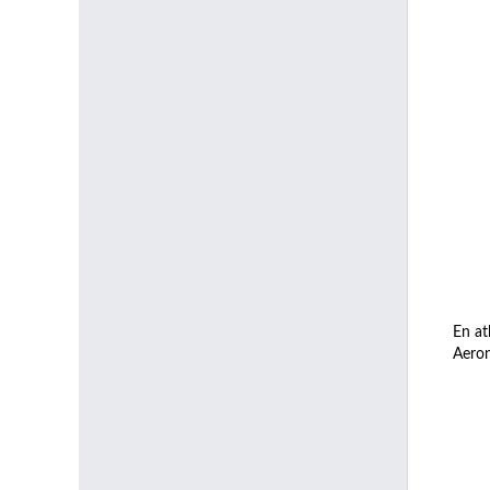
En at
Aeron