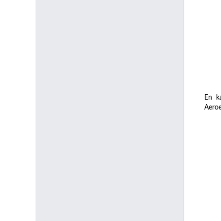
En ká
Aeroe