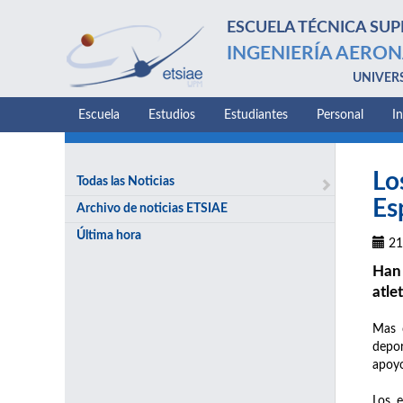
ESCUELA TÉCNICA SUP
INGENIERÍA AERON
UNIVER
Escuela
Estudios
Estudiantes
Personal
I
Lo
Todas las Noticias
Es
Archivo de noticias ETSIAE
Última hora
21
Han 
atle
Mas 
depor
apoyo
Los e