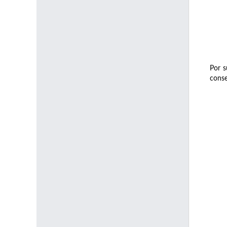
Por s
conse