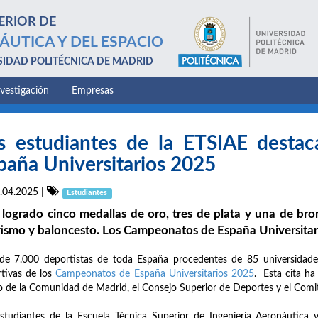
ERIOR DE
ÁUTICA Y DEL ESPACIO
SIDAD POLITÉCNICA DE MADRID
nvestigación
Empresas
s estudiantes de la ETSIAE desta
paña Universitarios 2025
.04.2025
|
Estudiantes
logrado cinco medallas de oro, tres de plata y una de bro
tismo y baloncesto. Los Campeonatos de España Universitari
de 7.000 deportistas de toda España procedentes de 85 universidade
tivas de los
Campeonatos de España Universitarios 2025
. Esta cita ha
 de la Comunidad de Madrid, el Consejo Superior de Deportes y el Comit
studiantes de la Escuela Técnica Superior de Ingeniería Aeronáutica 