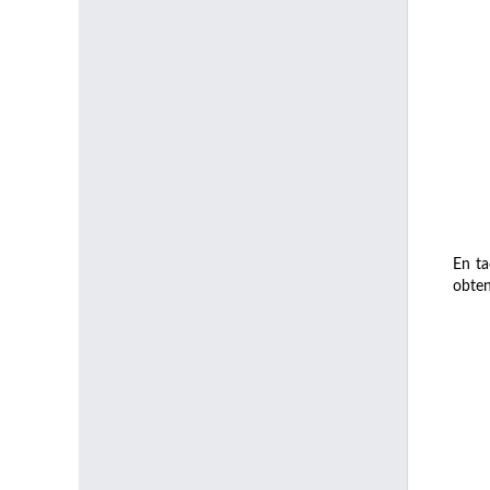
En ta
obten