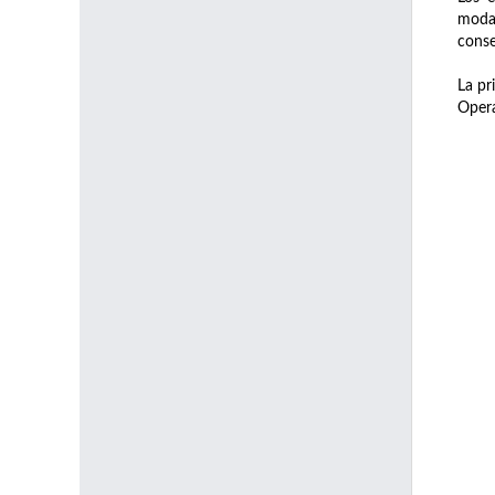
modal
conse
La pr
Opera