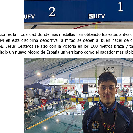
ión es la modalidad donde más medallas han obtenido los estudiantes d
M en esta disciplina deportiva, la mitad se deben al buen hacer de d
E. Jesús Cesteros se alzó con la victoria en los 100 metros braza y 
leció un nuevo récord de España universitario como el nadador más rápid