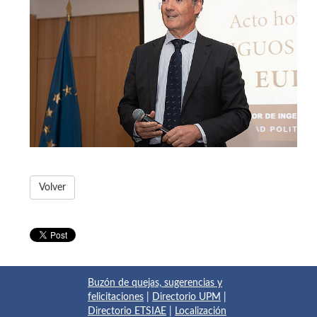
Volver
Buzón de quejas, sugerencias y
felicitaciones
|
Directorio UPM
|
Directorio ETSIAE
|
Localización