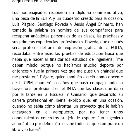
adquirieron en la Escuela.
Los homenajeados recibieron un diploma conmemorativo,
una beca de la EUITA y un cuaderno creado para la ocasión.
Luis Plágaro, Santiago Poveda y Jesús Ángel Chinarro, han
tomado la palabra en nombre de sus compañeros para
recuperar anécdotas personales de las clases, las prácticas y
sus primeras experiencias profesionales. Poveda, que después
sería profesor del área de expresión gráfica de la EUITA,
recordaba, entre risas, las pruebas de educación física que
había que hacer al finalizar los estudios de ingeniería: “me
daban miedo porque no hacíamos mucho deporte por
entonces y fue la primera vez que me puse un chándal que
me prestaron”. Plágaro, quien también ejerció como docente
de la UPM, enumeró los años que pasó compaginando su
trayectoria profesional en el INTA con las clases que daba
por la tarde en la Escuela. Y Chinarro, que desarrolló su
carrera profesional en Iberia, explicó que, en una ocasión,
cuando no sabía cómo afrontar un proyecto que le habían
encargado en el aeropuerto, por no tener unos
conocimientos concretos su jefe le espetó: “un ingeniero
aeronáutico por definición lo sabe todo, así que cómprate un
libro y lo haces”.