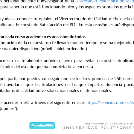
es personal docente o investigador de la
Universidad Politécnica de Mad
 para saber lo que está funcionando bien y los aspectos sobre los que la
ayudar a conocer tu opinión, el Vicerrectorado de Calidad y Eficiencia 
año una Encuesta de Satisfacción del PDI. En esta ocasión, estará dispon
ar cada curso académico es una labor de todos
aboración de la encuesta no te llevará mucho tiempo, y se ha mejorado 
 cualquier dispositivo (móvil, Tablet, ordenador).
ncuesta es totalmente anónima, pero para evitar encuestas duplicad
ificador del usuario que ha completado la encuesta.
por participar puedes conseguir uno de los tres premios de 250 euros 
én ayudar a que las titulaciones en las que impartes docencia pueda
itadoras de calidad universitaria, nacionales e internacionales.
s acceder a ella a través del siguiente enlace:
https://servicios.upm.es/
@upm.es").