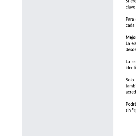
Si er
clave
Para 
cada 
Mejor
La el
desde
La e
ident
Solo 
tambi
acred
Podrá
sin "