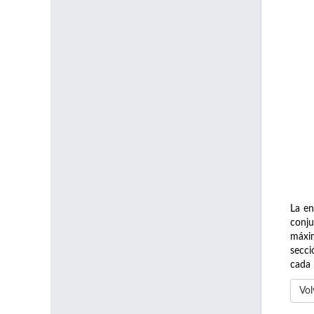
La en
conju
máxim
secci
cada 
Vol