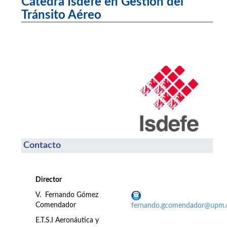
Cátedra Isdefe en Gestión del
Tránsito Aéreo
Contacto
Director
V. Fernando Gómez
Comendador
fernando.gcomendador@upm.
E.T.S.I Aeronáutica y