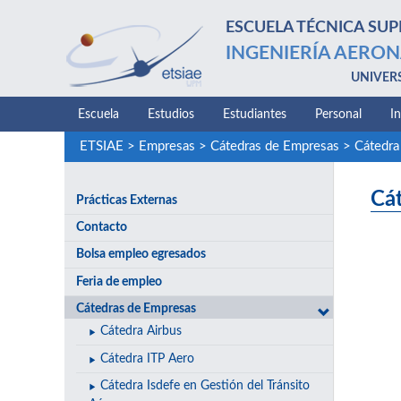
ESCUELA TÉCNICA SUP
INGENIERÍA AERON
UNIVER
Escuela
Estudios
Estudiantes
Personal
I
ETSIAE
>
Empresas
>
Cátedras de Empresas
>
Cátedr
Cá
Prácticas Externas
Contacto
Bolsa empleo egresados
Feria de empleo
Cátedras de Empresas
Cátedra Airbus
Cátedra ITP Aero
Cátedra Isdefe en Gestión del Tránsito