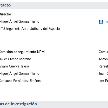
tacto
Director
Miguel Ángel Gómez Tierno
mi
E.T.S Ingeniería Aeronáutica y del Espacio
Comisión de seguimiento UPM
Comis
Javier Crespo Moreno
Antoni
Álvaro Cuerva Tejero
Rafae
Miguel Ángel Gómez Tierno
Juan C
Consuelo Fernández Jiménez
Iker E
as de investigación