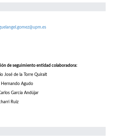
guelangel.gomez@upm.es
ión de seguimiento entidad colaboradora:
o José de la Torre Quiralt
l Hernando Agudo
arlos García Andújar
charri Ruiz