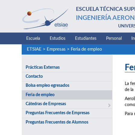
ESCUELA TÉCNICA SUP
INGENIERÍA AERON
UNIVER
Escuela
Estudios
Estudiantes
Personal
I
ETSIAE
>
Empresas
>
Feria de empleo
Fe
Prácticas Externas
Contacto
La fe
Bolsa empleo egresados
de la
Feria de empleo
AeroE
Cátedras de Empresas
como 
Preguntas Frecuentes de Empresas
Para 
Preguntas Frecuentes de Alumnos