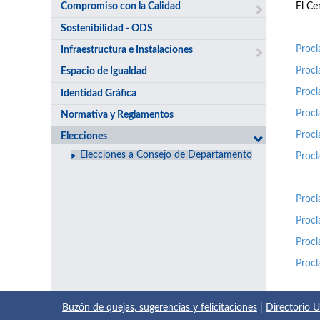
Compromiso con la Calidad
El Ce
Sostenibilidad - ODS
Procl
Infraestructura e Instalaciones
Procl
Espacio de Igualdad
Procl
Identidad Gráfica
Procl
Normativa y Reglamentos
Procl
Elecciones
Elecciones a Consejo de Departamento
Procl
Procl
Procl
Procl
Procl
Buzón de quejas, sugerencias y felicitaciones
|
Directorio