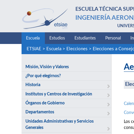
ESCUELA TÉCNICA SUP
INGENIERÍA AERON
UNIVER
Escuela
Estudios
Estudiantes
Personal
I
ETSIAE
>
Escuela
>
Elecciones
>
Elecciones a Consej
Ae
Misión, Visión y Valores
¿Por qué elegirnos?
Ele
Historia
Institutos y Centros de Investigación
Órganos de Gobierno
Calen
Departamentos
Conv
Unidades Administrativas y Servicios
Los c
Generales
consu