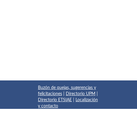
Buzón de quejas, sugerencias y
felicitaciones
|
Directorio UPM
|
Directorio ETSIAE
|
Localización
y contacto
© 2017 Escuela Técnica Superior de Ingeniería Aeronáutica y