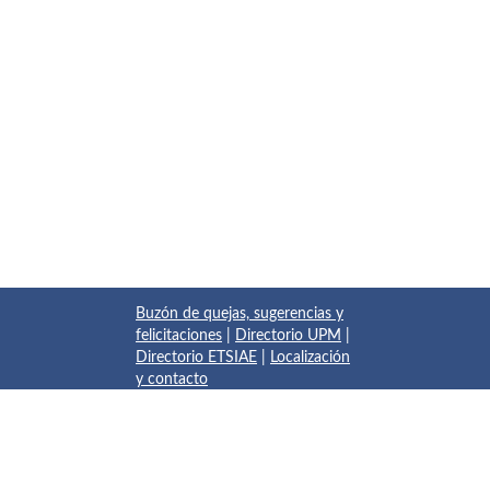
Buzón de quejas, sugerencias y
felicitaciones
|
Directorio UPM
|
Directorio ETSIAE
|
Localización
y contacto
© 2017 Escuela Técnica Superior de Ingeniería Aeronáutica y