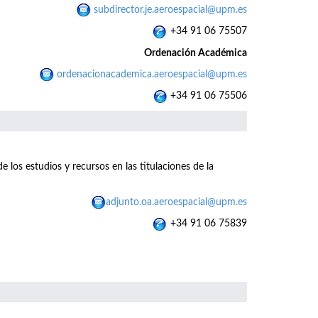
subdirector.je.aeroespacial@upm.es
+34 91 06 75507
Ordenación Académica
ordenacionacademica.aeroespacial@upm.es
+34 91 06 75506
e los estudios y recursos en las titulaciones de la
adjunto.oa.aeroespacial@upm.es
+34 91 06 75839