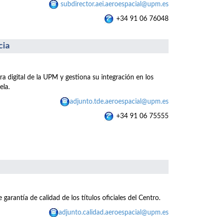
subdirector.aei.aeroespacial@upm.es
+34 91 06 76048
cia
ra digital de la UPM y gestiona su integración en los
ela.
adjunto.tde.aeroespacial@upm.es
+34 91 06 75555
 garantía de calidad de los títulos oficiales del Centro.
adjunto.calidad.aeroespacial@upm.es