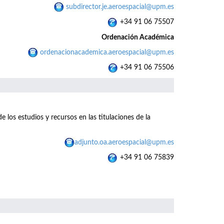
subdirector.je.aeroespacial@upm.es
+34 91 06 75507
Ordenación Académica
ordenacionacademica.aeroespacial@upm.es
+34 91 06 75506
e los estudios y recursos en las titulaciones de la
adjunto.oa.aeroespacial@upm.es
+34 91 06 75839