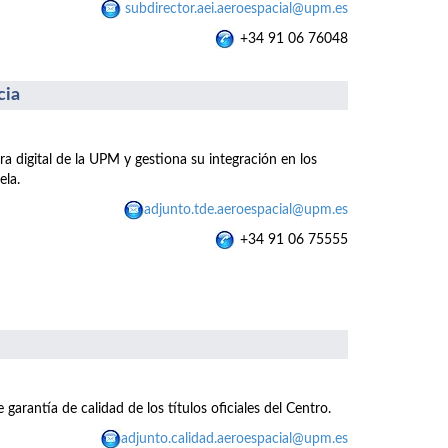
subdirector.aei.aeroespacial@upm.es
+34 91 06 76048
cia
ra digital de la UPM y gestiona su integración en los
ela.
adjunto.tde.aeroespacial@upm.es
+34 91 06 75555
 garantía de calidad de los títulos oficiales del Centro.
adjunto.calidad.aeroespacial@upm.es