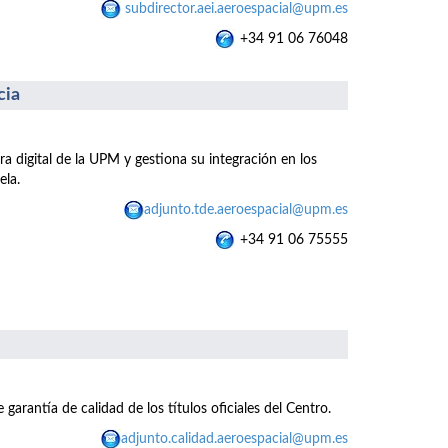
subdirector.aei.aeroespacial@upm.es
+34 91 06 76048
cia
ra digital de la UPM y gestiona su integración en los
ela.
adjunto.tde.aeroespacial@upm.es
+34 91 06 75555
 garantía de calidad de los títulos oficiales del Centro.
adjunto.calidad.aeroespacial@upm.es