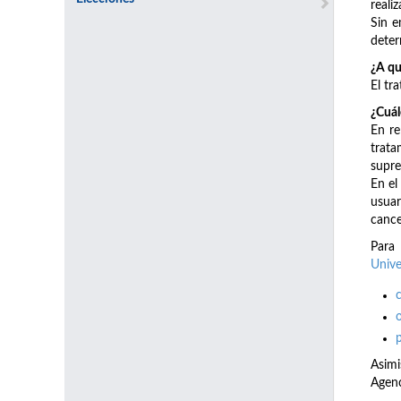
reali
Sin e
deter
¿A qu
El tr
¿Cuál
En re
trata
supre
En el
usuar
cance
Para 
Unive
Asimi
Agenc