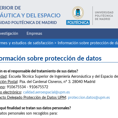
ERIOR DE
ÁUTICA Y DEL ESPACIO
SIDAD POLITÉCNICA DE MADRID
nvestigación
Empresas
rmes y estudios de satisfacción
>
Información sobre protección de d
formación sobre protección de datos
n es el responsable del tratamiento de sus datos?
idad
: Escuela Técnica Superior de Ingeniería Aeronáutica y del Espacio d
ción Postal
: Pza. del Cardenal Cisneros, nº 3. 28040 Madrid
ono
: 910675534 - 910675572
o electrónico
:
calidad.aeroespacial@upm.es
acto Delegado Protección de Datos UPM
:
proteccion.datos@upm.es
qué finalidad se tratan sus datos personales?
atos personales son recogidos para: