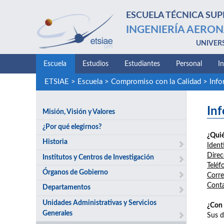
ESCUELA TÉCNICA SUP
INGENIERÍA AERON
UNIVER
Escuela
Estudios
Estudiantes
Personal
I
ETSIAE
>
Escuela
>
Compromiso con la Calidad
>
Info
In
Misión, Visión y Valores
¿Por qué elegirnos?
¿Quié
Historia
Ident
Direc
Institutos y Centros de Investigación
Teléf
Órganos de Gobierno
Corre
Cont
Departamentos
Unidades Administrativas y Servicios
¿Con 
Generales
Sus d