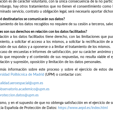
zación es de carácter voluntario, con la única consecuencia de la no partic
mbargo, hay otros tratamientos que no tienen el consentimiento como ba
minado servicio, contrato u obligación legal, será necesario aportar dicho
é destinatarios se comunicarán sus datos?
atamiento de los datos recogidos no requiere de su cesión a terceros, salvo
es son sus derechos en relación con los datos facilitados?
lación a los datos facilitados tiene derecho, con las limitaciones que pu
miento, a solicitar el acceso a los mismos, a solicitar la rectificación de
sión de sus datos y a oponerse o a limitar el tratamiento de los mismos.
 caso de encuestas e informes de satisfacción, por su carácter anónimo y
io que responde y el contenido de sus respuestas, no resulta viable el ej
lación y supresión, oposición y limitación de los datos personales.
más información sobre este proceso y sobre el ejercicio de estos d
rsidad Politécnica de Madrid
(UPM) o contactar con:
calidad.aeroespacial@upm.es
observatorio.academico@upm.es
proteccion.datos@upm.es
smo, y en el supuesto de que no obtenga satisfacción en el ejercicio de 
ia Española de Protección de Datos:
https://www.aepd.es/index.html