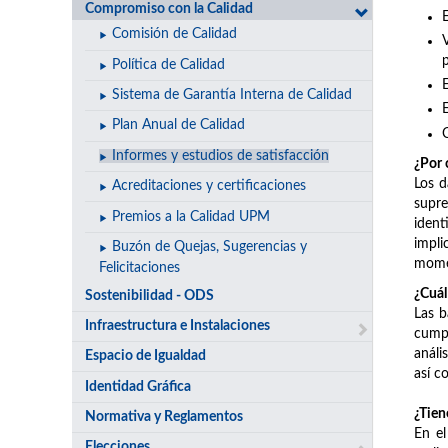
Compromiso con la Calidad
Comisión de Calidad
Política de Calidad
Sistema de Garantía Interna de Calidad
E
Plan Anual de Calidad
Informes y estudios de satisfacción
¿Por 
Los d
Acreditaciones y certificaciones
supre
Premios a la Calidad UPM
ident
impli
Buzón de Quejas, Sugerencias y
mome
Felicitaciones
¿Cuál
Sostenibilidad - ODS
Las b
Infraestructura e Instalaciones
cumpl
análi
Espacio de Igualdad
así c
Identidad Gráfica
¿Tien
Normativa y Reglamentos
En el
Elecciones