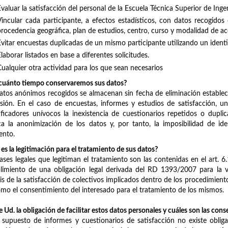
Evaluar la satisfacción del personal de la Escuela Técnica Superior de Inge
Vincular cada participante, a efectos estadísticos, con datos recogido
procedencia geográfica, plan de estudios, centro, curso y modalidad de ac
Evitar encuestas duplicadas de un mismo participante utilizando un identi
laborar listados en base a diferentes solicitudes.
Cualquier otra actividad para los que sean necesarios
cuánto tiempo conservaremos sus datos?
atos anónimos recogidos se almacenan sin fecha de eliminación establecid
sión. En el caso de encuestas, informes y estudios de satisfacción, 
ificadores unívocos la inexistencia de cuestionarios repetidos o dupli
ca la anonimización de los datos y, por tanto, la imposibilidad de ide
nto.
 es la legitimación para el tratamiento de sus datos?
ases legales que legitiman el tratamiento son las contenidas en el art. 6.1
imiento de una obligación legal derivada del RD 1393/2007 para la ver
sis de la satisfacción de colectivos implicados dentro de los procedimiento
omo el consentimiento del interesado para el tratamiento de los mismos.
e Ud. la obligación de facilitar estos datos personales y cuáles son las con
 supuesto de informes y cuestionarios de satisfacción no existe obliga