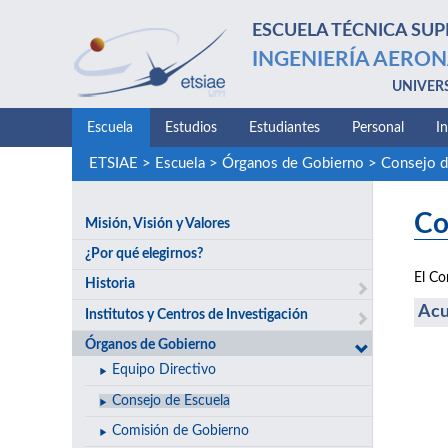
ESCUELA TÉCNICA SUP
INGENIERÍA AERON
UNIVER
Escuela
Estudios
Estudiantes
Personal
I
ETSIAE
>
Escuela
>
Órganos de Gobierno
>
Consejo d
Co
Misión, Visión y Valores
¿Por qué elegirnos?
El Co
Historia
Acu
Institutos y Centros de Investigación
Órganos de Gobierno
Equipo Directivo
Consejo de Escuela
Comisión de Gobierno