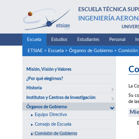
ESCUELA TÉCNICA SUP
INGENIERÍA AERON
UNIVER
Escuela
Estudios
Estudiantes
Personal
I
ETSIAE
>
Escuela
>
Órganos de Gobierno
>
Comisión 
Co
Misión, Visión y Valores
¿Por qué elegirnos?
La Co
Historia
Su co
Institutos y Centros de Investigación
de la
Órganos de Gobierno
Mi
Equipo Directivo
Consejo de Escuela
Comisión de Gobierno