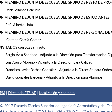
UN MIEMBRO DE JUNTA DE ESCUELA DEL GRUPO DE RESTO DE PR
Daniel Alfonso Corcuera
UN MIEMBRO DE JUNTA DE ESCUELA DEL GRUPO DE
ESTUDIANTES
Raúl Alberto Linta
UN MIEMBRO DE JUNTA DE ESCUELA DEL GRUPO DE
PERSONAL DE A
Carmen García Gómez
INVITADOS con voz y sin voto
Sergio Ávila Sánchez - Adjunto a la Dirección para Transformación Digi
Luis Ayuso Moreno - Adjunto a la Dirección para Calidad
Francisco Javier Barbas González - Adjunto a la Dirección para Ord
David González Bárcena - Adjunto a la Dirección para Alumnos
 UPM
|
Directorio ETSIAE
|
Localización y contacto
© 2017 Escuela Técnica Superior de Ingeniería Aeronáutica y del Es
el Cardenal Cisneros, 3
✆ 910675534 - 910675572
info.aeroespa