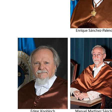
Enrique Sánchez-Palenc
Edgar Knobloch
Manuel Martínez Sánch