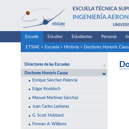
ESCUELA TÉCNICA SUP
INGENIERÍA AERON
UNIVER
Escuela
Estudios
Estudiantes
Personal
I
ETSIAE
>
Escuela
>
Historia
>
Doctores Honoris Caus
Do
Directores de las Escuelas
Doctores Honoris Causa
Enrique Sánchez-Palencia
Edgar Knobloch
Manuel Martínez Sánchez
Juan Carlos Lasheras
G. Scott Hubbard
Forman A. Williams