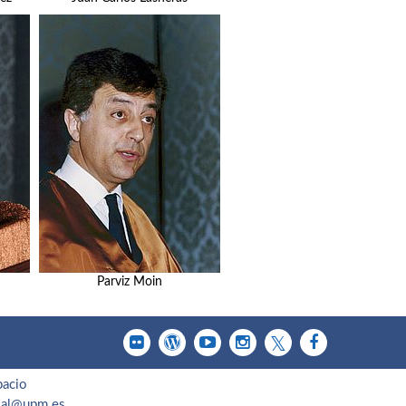
Parviz Moin
pacio
cial@upm.es