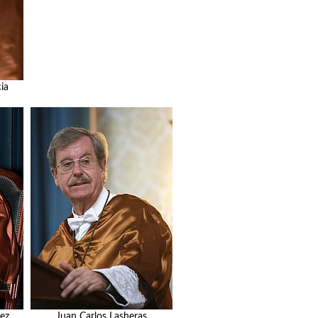
ia
ez
Juan Carlos Lasheras