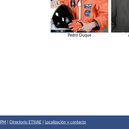
Pedro Duque
 UPM
|
Directorio ETSIAE
|
Localización y contacto