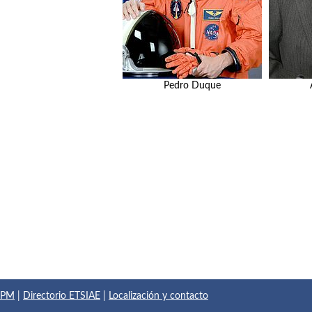
Pedro Duque
 UPM
|
Directorio ETSIAE
|
Localización y contacto