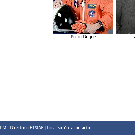
Pedro Duque
 UPM
|
Directorio ETSIAE
|
Localización y contacto