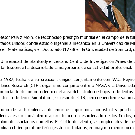
ofesor Parviz Moin, de reconocido prestigio mundial en el campo de la tu
stados Unidos donde estudió ingeniería mecánica en la Universidad de Mi
o en Matemáticas, y el Doctorado (1978) en la Universidad de Stanford, 
 Universidad de Stanfordy el cercano Centro de Investigación Arnes de 
tantesdonde ha desarrollado la mayorparte de su actividad profesional.
 1987, fecha de su creación, dirigió, conjuntamente con W.C. Reynold
lence Research (CTR), organismo conjunto entre la NASA y la Universid
mportante del mundo dentro del área del cálculo de flujos turbulentos. E
rated Turbulence Simulations, sucesor del CTR, pero dependiente ya únic
tudio de la turbulencia, de enorme importancia industrial y práctica
lencia es un movimiento aparentemente desordenado de los fluidos, 
lmente asociamos con ellos. El silbido del viento, las propiedades de m
minan el tiempo atmosférico,están controlados, en mayor o menor medida