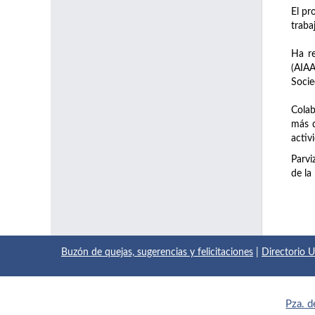
El pr
traba
Ha re
(AIAA
Socie
Colab
más d
activ
Parvi
de la
Buzón de quejas, sugerencias y felicitaciones
|
Directorio
Pza. d