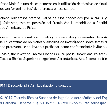
ofesor Moin fue uno de los primeros en la utilización de técnicas de simula
jos son “experimentos” de referencia en ese campo.
cibido numerosos premios, varios de ellos concedidos por la NASA y 
). Asimismo, está en posesión del Premio Von Humboldt de la Repúbl
dad Americana de Física.
ora en diversos comités editoriales y profesionales y es miembro de la A
e un centenar de revisiones y artículos de investigación sobre temas de
idad profesional le ha llevado a participar, como conferenciante invitado
z Moin, fue investido Doctor Honoris Causa por la Universidad Politécni
 Escuela Técnica Superior de Ingenieros Aeronáuticos. Actuó como padrin
 UPM
|
Directorio ETSIAE
|
Localización y contacto
© 2017 Escuela Técnica Superior de Ingeniería Aeronáutica y del Es
el Cardenal Cisneros, 3
✆ 910675534 - 910675572
info.aeroespa