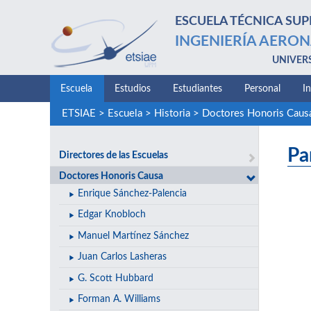
ESCUELA TÉCNICA SUP
INGENIERÍA AERON
UNIVER
Escuela
Estudios
Estudiantes
Personal
I
ETSIAE
>
Escuela
>
Historia
>
Doctores Honoris Caus
Pa
Directores de las Escuelas
Doctores Honoris Causa
Enrique Sánchez-Palencia
Edgar Knobloch
Manuel Martínez Sánchez
Juan Carlos Lasheras
G. Scott Hubbard
Forman A. Williams