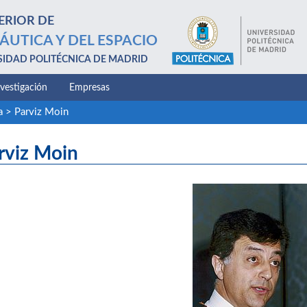
ERIOR DE
ÁUTICA Y DEL ESPACIO
SIDAD POLITÉCNICA DE MADRID
nvestigación
Empresas
a
>
Parviz Moin
rviz Moin