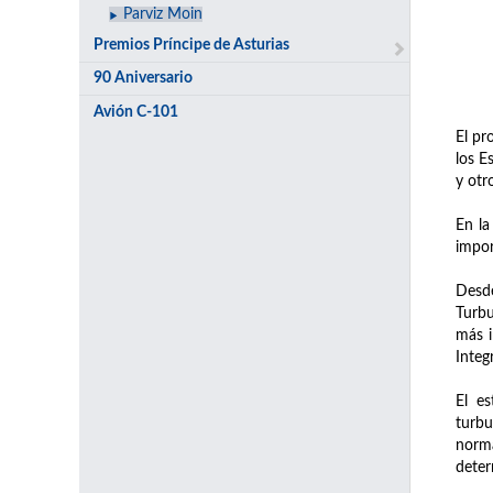
Parviz Moin
Premios Príncipe de Asturias
90 Aniversario
Avión C-101
El pr
los E
y otr
En la
impor
Desde
Turbu
más i
Integ
El es
turbu
norma
deter