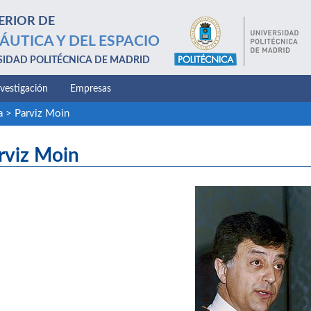
ERIOR DE
ÁUTICA Y DEL ESPACIO
SIDAD POLITÉCNICA DE MADRID
nvestigación
Empresas
a
>
Parviz Moin
rviz Moin