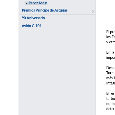
Parviz Moin
Premios Príncipe de Asturias
90 Aniversario
Avión C-101
El pr
los E
y otr
En la
impor
Desde
Turbu
más i
Integ
El es
turbu
norma
deter