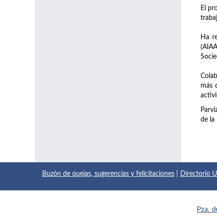
El pr
traba
Ha re
(AIAA
Socie
Colab
más d
activ
Parvi
de la
Buzón de quejas, sugerencias y felicitaciones
|
Directorio
Pza. d