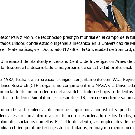
ofesor Parviz Moin, de reconocido prestigio mundial en el campo de la tu
stados Unidos donde estudió ingeniería mecánica en la Universidad de Mi
o en Matemáticas, y el Doctorado (1978) en la Universidad de Stanford, 
 Universidad de Stanfordy el cercano Centro de Investigación Arnes de 
tantesdonde ha desarrollado la mayorparte de su actividad profesional.
 1987, fecha de su creación, dirigió, conjuntamente con W.C. Reynold
lence Research (CTR), organismo conjunto entre la NASA y la Universid
mportante del mundo dentro del área del cálculo de flujos turbulentos. E
rated Turbulence Simulations, sucesor del CTR, pero dependiente ya únic
tudio de la turbulencia, de enorme importancia industrial y práctica
lencia es un movimiento aparentemente desordenado de los fluidos, 
lmente asociamos con ellos. El silbido del viento, las propiedades de m
minan el tiempo atmosférico,están controlados, en mayor o menor medida