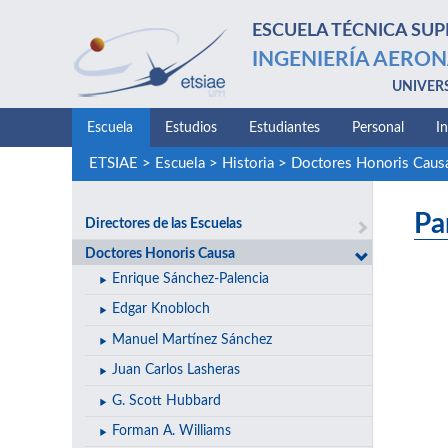
ESCUELA TÉCNICA SUP
INGENIERÍA AERON
UNIVER
Escuela
Estudios
Estudiantes
Personal
I
ETSIAE
>
Escuela
>
Historia
>
Doctores Honoris Caus
Pa
Directores de las Escuelas
Doctores Honoris Causa
Enrique Sánchez-Palencia
Edgar Knobloch
Manuel Martínez Sánchez
Juan Carlos Lasheras
G. Scott Hubbard
Forman A. Williams