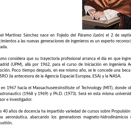
el Martínez Sánchez nace en Fojedo del Páramo (León) el 2 de septi
imientos a las nuevas generaciones de ingenieros es un experto reconoci
ada.
smo considera que su trayectoria profesional arranca el día en que ingre
drid (UPM), allá por 1962, para el curso de Iniciación en ingeniería
ción. Poco tiempo después, en ese mismo año, se le concede una beca 
SRO (la antecesora de la Agencia Espacial Europea, ESA) y la NASA.
 en 1967 hacia el MassachusettsInstitute of Technology (MIT), donde ob
stronautics (1968 y 1969) y Ph.D. (1973). Será en esta misma universi
sor e investigador.
s 40 años de docencia ha impartido variedad de cursos sobre Propulsión
rea aeronáutica, abarcando los generadores magneto-hidrodinámicos 
ustión.