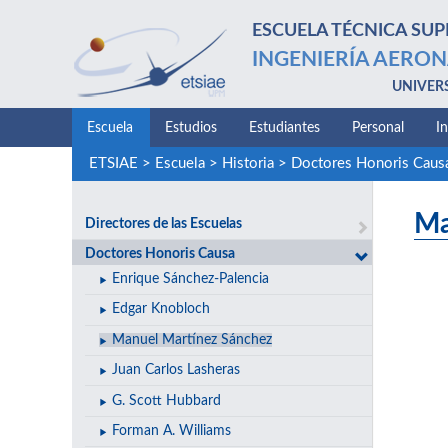
ESCUELA TÉCNICA SUP
INGENIERÍA AERON
UNIVER
Escuela
Estudios
Estudiantes
Personal
I
ETSIAE
>
Escuela
>
Historia
>
Doctores Honoris Caus
Ma
Directores de las Escuelas
Doctores Honoris Causa
Enrique Sánchez-Palencia
Edgar Knobloch
Manuel Martínez Sánchez
Juan Carlos Lasheras
G. Scott Hubbard
Forman A. Williams