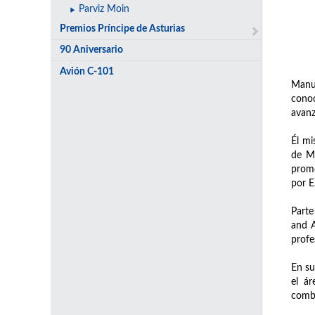
Parviz Moin
Premios Príncipe de Asturias
90 Aniversario
Avión C-101
Manu
conoc
avanz
Él mi
de Ma
promo
por E
Parte
and A
profe
En su
el á
comb