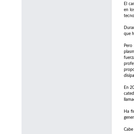
El ca
en lo
tecno
Duran
que h
Pero 
plasm
fuerz
prof
propo
disip
En 20
cated
llama
Ha fi
gener
Cabe 