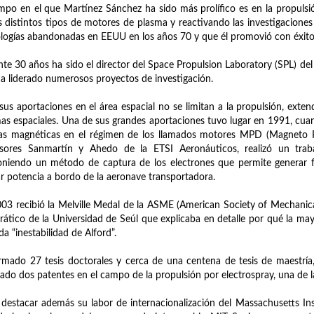
mpo en el que Martínez Sánchez ha sido más prolífico es en la propulsió
s distintos tipos de motores de plasma y reactivando las investigaciones
logías abandonadas en EEUU en los años 70 y que él promovió con éxito 
te 30 años ha sido el director del Space Propulsion Laboratory (SPL) de
a liderado numerosos proyectos de investigación.
sus aportaciones en el área espacial no se limitan a la propulsión, exten
as espaciales. Una de sus grandes aportaciones tuvo lugar en 1991, cuand
as magnéticas en el régimen de los llamados motores MPD (Magneto P
esores Sanmartín y Ahedo de la ETSI Aeronáuticos, realizó un traba
niendo un método de captura de los electrones que permite generar fu
ar potencia a bordo de la aeronave transportadora.
03 recibió la Melville Medal de la ASME (American Society of Mechanica
rático de la Universidad de Seúl que explicaba en detalle por qué la m
da “inestabilidad de Alford”.
rmado 27 tesis doctorales y cerca de una centena de tesis de maestría
ado dos patentes en el campo de la propulsión por electrospray, una de l
destacar además su labor de internacionalización del Massachusetts In