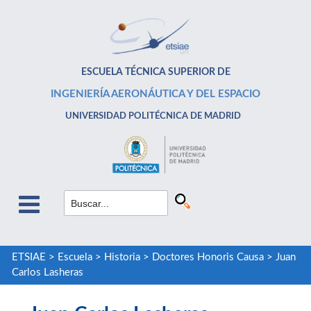
ESCUELA TÉCNICA SUPERIOR DE
INGENIERÍA AERONÁUTICA Y DEL ESPACIO
UNIVERSIDAD POLITÉCNICA DE MADRID
ETSIAE
>
Escuela
>
Historia
>
Doctores Honoris Causa
>
Juan
Carlos Lasheras