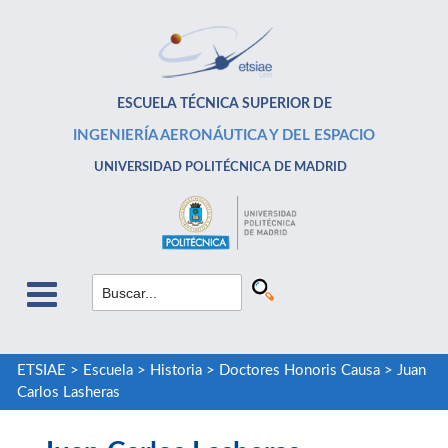
ESCUELA TÉCNICA SUPERIOR DE
INGENIERÍA AERONÁUTICA Y DEL ESPACIO
UNIVERSIDAD POLITÉCNICA DE MADRID
ETSIAE
>
Escuela
>
Historia
>
Doctores Honoris Causa
>
Juan
Carlos Lasheras