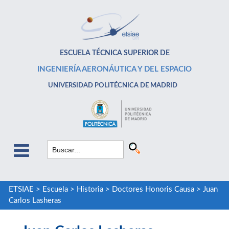
ESCUELA TÉCNICA SUPERIOR DE
INGENIERÍA AERONÁUTICA Y DEL ESPACIO
UNIVERSIDAD POLITÉCNICA DE MADRID
ETSIAE
>
Escuela
>
Historia
>
Doctores Honoris Causa
>
Juan
Carlos Lasheras