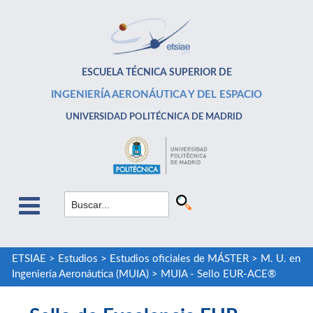
ESCUELA TÉCNICA SUPERIOR DE
INGENIERÍA AERONÁUTICA Y DEL ESPACIO
UNIVERSIDAD POLITÉCNICA DE MADRID
ETSIAE
>
Estudios
>
Estudios oficiales de MÁSTER
>
M. U. en
Ingeniería Aeronáutica (MUIA)
>
MUIA - Sello EUR-ACE®