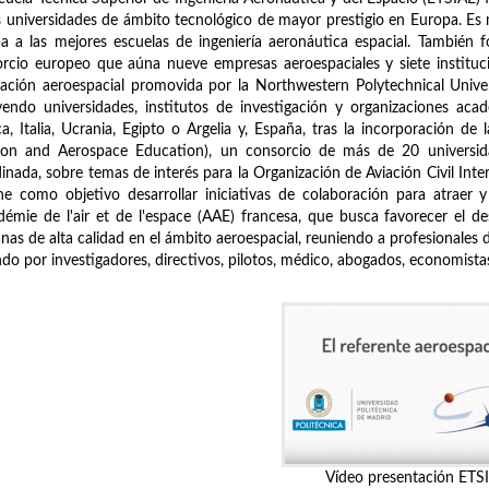
s universidades de ámbito tecnológico de mayor prestigio en Europa. E
a a las mejores escuelas de ingeniería aeronáutica espacial. También 
rcio europeo que aúna nueve empresas aeroespaciales y siete instituci
ación aeroespacial promovida por la Northwestern Polytechnical Univ
yendo universidades, institutos de investigación y organizaciones aca
ca, Italia, Ucrania, Egipto o Argelia y, España, tras la incorporación 
tion and Aerospace Education), un consorcio de más de 20 universid
inada, sobre temas de interés para la Organización de Aviación Civil Inter
ne como objetivo desarrollar iniciativas de colaboración para atraer y
démie de l'air et de l'espace (AAE) francesa, que busca favorecer el desa
as de alta calidad en el ámbito aeroespacial, reuniendo a profesionales 
do por investigadores, directivos, pilotos, médico, abogados, economistas, 
Vídeo presentación ETS