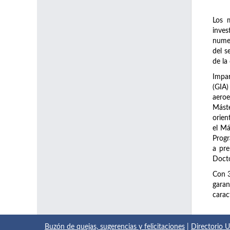
Los 
inve
numer
del s
de la
Impar
(GIA)
aeroe
Máste
orien
el Má
Prog
a pre
Docto
Con 
garan
carac
Buzón de quejas, sugerencias y felicitaciones
|
Directorio