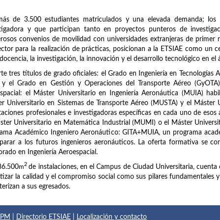
más de 3.500 estudiantes matriculados y una elevada demanda; los 
stigadora y que participan tanto en proyectos punteros de investig
osos convenios de movilidad con universidades extranjeras de primer n
ector para la realización de prácticas, posicionan a la ETSIAE como un c
 docencia, la investigación, la innovación y el desarrollo tecnológico en el 
te tres títulos de grado oficiales: el Grado en Ingeniería en Tecnologías 
 y el Grado en Gestión y Operaciones del Transporte Aéreo (GyOTA). 
spacial: el Máster Universitario en Ingeniería Aeronáutica (MUIA) habi
r Universitario en Sistemas de Transporte Aéreo (MUSTA) y el Máster 
taciones profesionales e investigadoras específicas en cada uno de esos
ster Universitario en Matemática Industrial (MUMI) o el Máster Universi
rama Académico Ingeniero Aeronáutico: GITA+MUIA, un programa acadé
parar a los futuros ingenieros aeronáuticos. La oferta formativa se com
rado en Ingeniería Aeroespacial.
2
36.500
m
de instalaciones, en el Campus de Ciudad Universitaria, cuenta 
tizar la calidad y el compromiso social como sus pilares fundamentales y el
terizan a sus egresados.
 UPM
|
Directorio ETSIAE
|
Localización y contacto