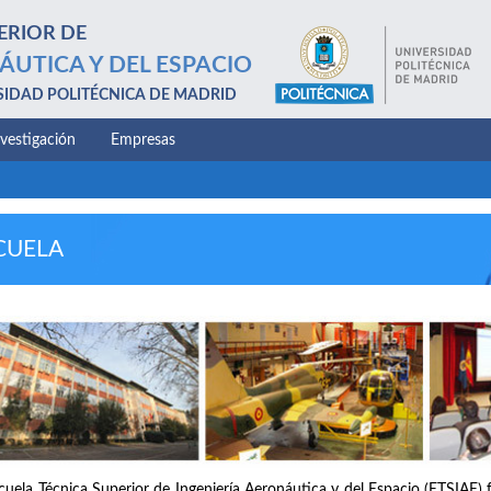
ERIOR DE
ÁUTICA Y DEL ESPACIO
SIDAD POLITÉCNICA DE MADRID
nvestigación
Empresas
CUELA
cuela Técnica Superior de Ingeniería Aeronáutica y del Espacio (ETSIAE) 