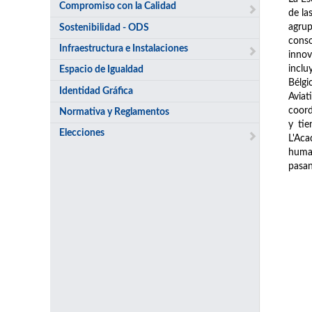
Compromiso con la Calidad
de la
agrup
Sostenibilidad - ODS
conso
Infraestructura e Instalaciones
innov
inclu
Espacio de Igualdad
Bélgi
Identidad Gráfica
Avia
coord
Normativa y Reglamentos
y tie
Elecciones
L'Aca
human
pasan