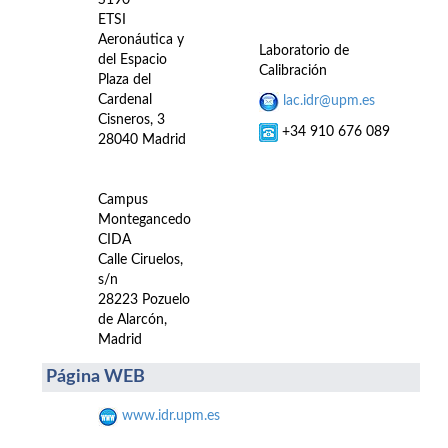
S190
ETSI
Aeronáutica y
Laboratorio de
del Espacio
Calibración
Plaza del
Cardenal
lac.idr@upm.es
Cisneros, 3
+34 910 676 089
28040 Madrid
Campus
Montegancedo
CIDA
Calle Ciruelos,
s/n
28223 Pozuelo
de Alarcón,
Madrid
Página WEB
www.idr.upm.es