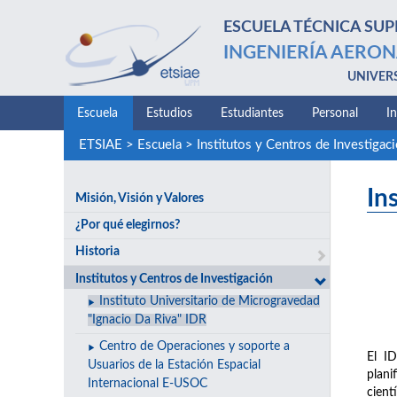
ESCUELA TÉCNICA SUP
INGENIERÍA AERON
UNIVER
Escuela
Estudios
Estudiantes
Personal
I
ETSIAE
>
Escuela
>
Institutos y Centros de Investigac
In
Misión, Visión y Valores
¿Por qué elegirnos?
Historia
Institutos y Centros de Investigación
Instituto Universitario de Microgravedad
"Ignacio Da Riva" IDR
Centro de Operaciones y soporte a
El ID
Usuarios de la Estación Espacial
plani
Internacional E-USOC
cient