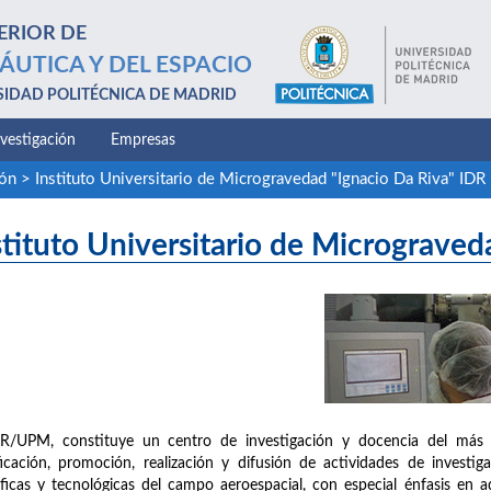
ERIOR DE
ÁUTICA Y DEL ESPACIO
SIDAD POLITÉCNICA DE MADRID
nvestigación
Empresas
ión
>
Instituto Universitario de Microgravedad "Ignacio Da Riva" IDR
stituto Universitario de Micrograved
R/UPM, constituye un centro de investigación y docencia del más alt
ficación, promoción, realización y difusión de actividades de investig
íficas y tecnológicas del campo aeroespacial, con especial énfasis en 