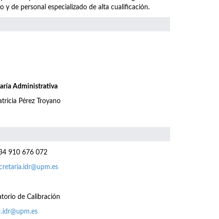
 de personal especializado de alta cualificación.
aría Administrativa
atricia Pérez Troyano
4 910 676 072
cretaria.idr@upm.es
torio de Calibración
c.idr@upm.es