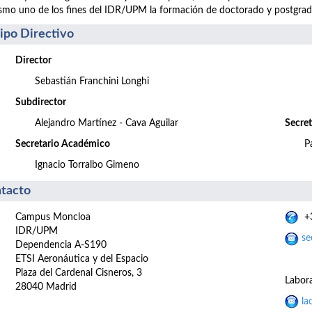
smo uno de los fines del IDR/UPM la formación de doctorado y postgrado y
ipo Directivo
Director
Sebastián Franchini Longhi
Subdirector
Alejandro Martínez - Cava Aguilar
Secret
Secretario Académico
P
Ignacio Torralbo Gimeno
tacto
Campus Moncloa
+3
IDR/UPM
se
Dependencia A-S190
ETSI Aeronáutica y del Espacio
Plaza del Cardenal Cisneros, 3
Labora
28040 Madrid
la