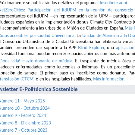
Próximamente se publicarán los detalles del programa.
Inscríbete
aquí
.
NetZeroCities
:
Participación del itdUPM en la reunión de consorcio 
representantes del itdUPM —en representación de la UPM— participaron
ciudades españolas en la implementación de sus Climate City Contracts (
el acompañamiento a las urbes de la Misión de Ciudades en España.
Más 
Rutas accesibles por Ciudad Universitaria
. La
Unidad de Atención a la D
el Consorcio Urbanístico de la Ciudad Universitaria han elaborado varias
También pretenden dar soporte a la APP
Blind Explorer
, una
aplicación
diversidad funcional puedan recorrer espacios abiertos con más autonomí
¡Dona vida! Hazte donante de médula
. El trasplante de médula ósea 
padecen enfermedades como leucemias o linfomas. Es un procedimient
donación de sangre. El primer paso es inscribirse como donante. Par
Transfusión (CTCM)
o en los hospitales habilitados.
Más información
.
sletter E-Politécnica Sostenible
Número 11 - Mayo 2025
Número 10 - Octubre 2024
Número 9 - Febrero 2024
Número 8 - Diciembre 2023
Número 7 - Octubre 2023