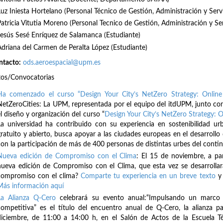
Luz Iniesta Hortelano (Personal Técnico de Gestión, Administración y Serv
Patricia Vitutia Moreno (Personal Tecnico de Gestión, Administración y Se
Jesús Sesé Enríquez de Salamanca (Estudiante)
Adriana del Carmen de Peralta López (Estudiante)
ntacto:
ods.aeroespacial@upm.es
tos/Convocatorias
Ha comenzado el curso “Design Your City’s NetZero Strategy: Online
NetZeroCities: La UPM, representada por el equipo del itdUPM, junto con
l diseño y organización del curso “
Design Your City’s NetZero Strategy: O
La universidad ha contribuido con su experiencia en sostenibilidad ur
gratuito y abierto, busca apoyar a las ciudades europeas en el desarrollo 
con la participación de más de 400 personas de distintas urbes del cont
Nueva edición de Compromiso con el Clima
: El 15 de noviembre, a pa
nueva edición de Compromiso con el Clima, que esta vez se desarrollar
compromiso con el clima?
Comparte tu experiencia en un breve texto
y 
Más información aquí
La Alianza Q-Cero
celebrará su evento anual:“Impulsando un marco f
competitiva” es el título del encuentro anual de Q-Cero, la alianza pa
diciembre, de 11:00 a 14:00 h, en el Salón de Actos de la Escuela T