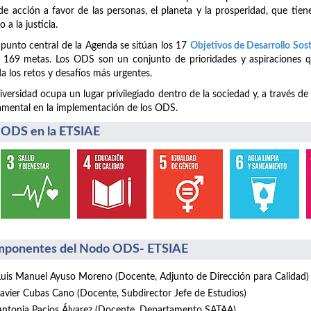
de acción a favor de las personas, el planeta y la prosperidad, que tiene
o a la justicia.
 punto central de la Agenda se sitúan los 17
Objetivos de Desarrollo Sos
 169 metas. Los ODS son un conjunto de prioridades y aspiraciones q
a los retos y desafíos más urgentes.
iversidad ocupa un lugar privilegiado dentro de la sociedad y, a través de
mental en la implementación de los ODS.
 ODS en la ETSIAE
ponentes del Nodo ODS- ETSIAE
Luis Manuel Ayuso Moreno (Docente, Adjunto de Dirección para Calidad)
Javier Cubas Cano (Docente, Subdirector Jefe de Estudios)
Antonia Pacios Álvarez (Docente, Departamento SATAA)