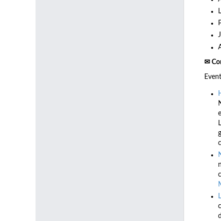
✉ Co
Even
e