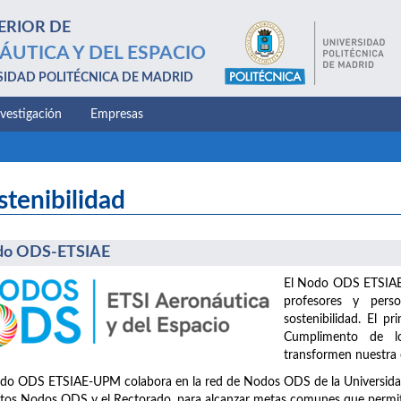
ERIOR DE
ÁUTICA Y DEL ESPACIO
SIDAD POLITÉCNICA DE MADRID
nvestigación
Empresas
stenibilidad
do ODS-ETSIAE
El Nodo ODS ETSIAE-
profesores y perso
sostenibilidad. El pr
Cumplimento de lo
transformen nuestra e
do ODS ETSIAE-UPM colabora en la red de Nodos ODS de la Universidad, 
ntos Nodos ODS y el Rectorado, para alcanzar metas comunes que permita