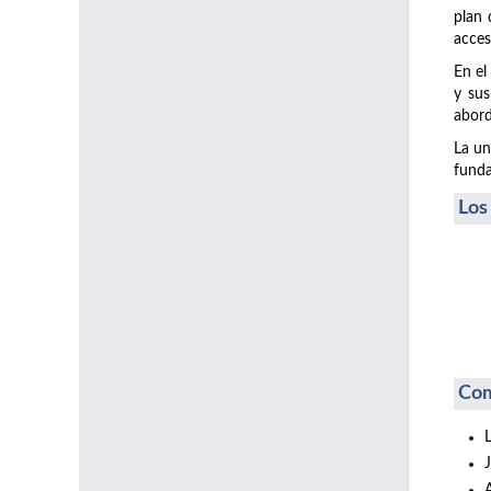
plan 
acces
En el
y sus
abord
La un
funda
Los
Com