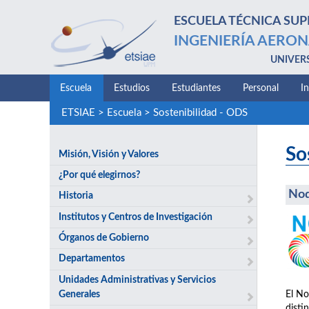
ESCUELA TÉCNICA SUP
INGENIERÍA AERON
UNIVER
Escuela
Estudios
Estudiantes
Personal
I
ETSIAE
>
Escuela
>
Sostenibilidad - ODS
So
Misión, Visión y Valores
¿Por qué elegirnos?
No
Historia
Institutos y Centros de Investigación
Órganos de Gobierno
Departamentos
Unidades Administrativas y Servicios
Generales
El No
disti