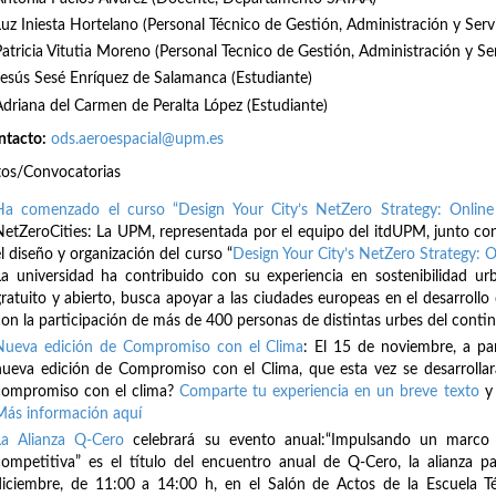
Luz Iniesta Hortelano (Personal Técnico de Gestión, Administración y Serv
Patricia Vitutia Moreno (Personal Tecnico de Gestión, Administración y Se
Jesús Sesé Enríquez de Salamanca (Estudiante)
Adriana del Carmen de Peralta López (Estudiante)
ntacto:
ods.aeroespacial@upm.es
tos/Convocatorias
Ha comenzado el curso “Design Your City’s NetZero Strategy: Online
NetZeroCities: La UPM, representada por el equipo del itdUPM, junto con
l diseño y organización del curso “
Design Your City’s NetZero Strategy: O
La universidad ha contribuido con su experiencia en sostenibilidad ur
gratuito y abierto, busca apoyar a las ciudades europeas en el desarrollo 
con la participación de más de 400 personas de distintas urbes del cont
Nueva edición de Compromiso con el Clima
: El 15 de noviembre, a pa
nueva edición de Compromiso con el Clima, que esta vez se desarrollar
compromiso con el clima?
Comparte tu experiencia en un breve texto
y 
Más información aquí
La Alianza Q-Cero
celebrará su evento anual:“Impulsando un marco f
competitiva” es el título del encuentro anual de Q-Cero, la alianza pa
diciembre, de 11:00 a 14:00 h, en el Salón de Actos de la Escuela T