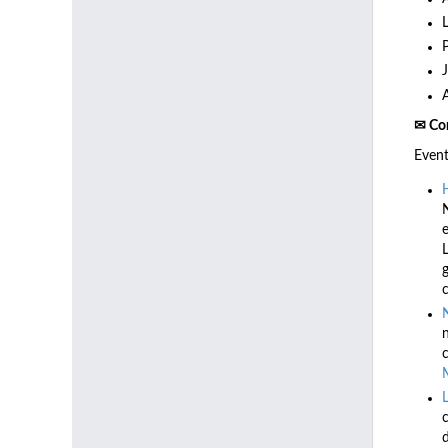
✉ Co
Even
e