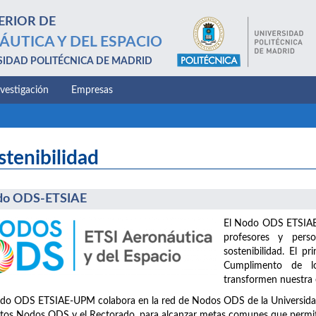
ERIOR DE
ÁUTICA Y DEL ESPACIO
SIDAD POLITÉCNICA DE MADRID
nvestigación
Empresas
stenibilidad
do ODS-ETSIAE
El Nodo ODS ETSIAE-
profesores y perso
sostenibilidad. El pr
Cumplimento de lo
transformen nuestra e
do ODS ETSIAE-UPM colabora en la red de Nodos ODS de la Universidad, 
ntos Nodos ODS y el Rectorado, para alcanzar metas comunes que permita