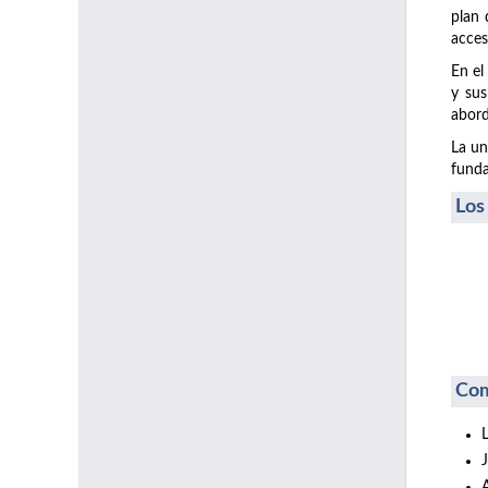
plan 
acces
En el
y sus
abord
La un
funda
Los
Com