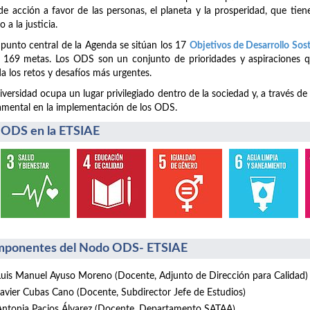
de acción a favor de las personas, el planeta y la prosperidad, que tiene
o a la justicia.
 punto central de la Agenda se sitúan los 17
Objetivos de Desarrollo Sos
 169 metas. Los ODS son un conjunto de prioridades y aspiraciones q
a los retos y desafíos más urgentes.
iversidad ocupa un lugar privilegiado dentro de la sociedad y, a través de
mental en la implementación de los ODS.
 ODS en la ETSIAE
ponentes del Nodo ODS- ETSIAE
Luis Manuel Ayuso Moreno (Docente, Adjunto de Dirección para Calidad)
Javier Cubas Cano (Docente, Subdirector Jefe de Estudios)
Antonia Pacios Álvarez (Docente, Departamento SATAA)