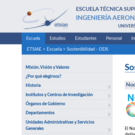
ESCUELA TÉCNICA SUP
INGENIERÍA AERON
UNIVER
Escuela
Estudios
Estudiantes
Personal
I
ETSIAE
>
Escuela
>
Sostenibilidad - ODS
So
Misión, Visión y Valores
¿Por qué elegirnos?
No
Historia
Institutos y Centros de Investigación
Órganos de Gobierno
Departamentos
Unidades Administrativas y Servicios
Generales
El No
disti