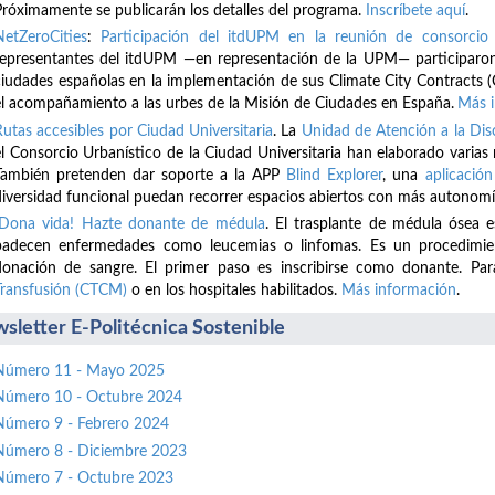
Próximamente se publicarán los detalles del programa.
Inscríbete
aquí
.
NetZeroCities
:
Participación del itdUPM en la reunión de consorcio 
representantes del itdUPM —en representación de la UPM— participaron
ciudades españolas en la implementación de sus Climate City Contracts (
el acompañamiento a las urbes de la Misión de Ciudades en España.
Más 
Rutas accesibles por Ciudad Universitaria
. La
Unidad de Atención a la D
el Consorcio Urbanístico de la Ciudad Universitaria han elaborado varias
También pretenden dar soporte a la APP
Blind Explorer
, una
aplicación
diversidad funcional puedan recorrer espacios abiertos con más autonomí
¡Dona vida! Hazte donante de médula
. El trasplante de médula ósea 
padecen enfermedades como leucemias o linfomas. Es un procedimient
donación de sangre. El primer paso es inscribirse como donante. Par
Transfusión (CTCM)
o en los hospitales habilitados.
Más información
.
sletter E-Politécnica Sostenible
Número 11 - Mayo 2025
Número 10 - Octubre 2024
Número 9 - Febrero 2024
Número 8 - Diciembre 2023
Número 7 - Octubre 2023