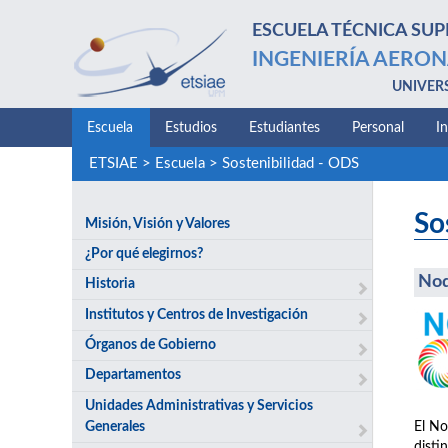
ESCUELA TÉCNICA SUP
INGENIERÍA AERON
UNIVER
Escuela
Estudios
Estudiantes
Personal
I
ETSIAE
>
Escuela
>
Sostenibilidad - ODS
So
Misión, Visión y Valores
¿Por qué elegirnos?
No
Historia
Institutos y Centros de Investigación
Órganos de Gobierno
Departamentos
Unidades Administrativas y Servicios
Generales
El No
disti