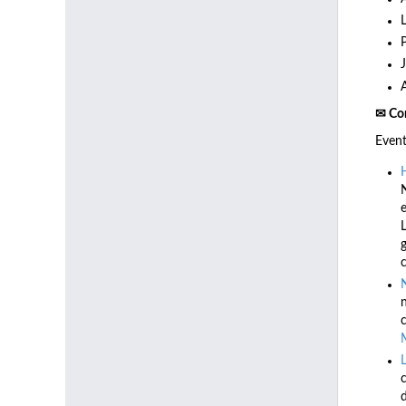
✉ Co
Even
e