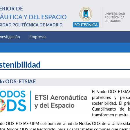
ERIOR DE
ÁUTICA Y DEL ESPACIO
SIDAD POLITÉCNICA DE MADRID
nvestigación
Empresas
stenibilidad
do ODS-ETSIAE
El Nodo ODS ETSIAE-
profesores y perso
sostenibilidad. El pr
Cumplimento de lo
transformen nuestra e
do ODS ETSIAE-UPM colabora en la red de Nodos ODS de la Universidad, 
ntos Nodos ODS y el Rectorado, para alcanzar metas comunes que permita