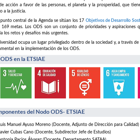
de acción a favor de las personas, el planeta y la prosperidad, que tiene
o a la justicia.
 punto central de la Agenda se sitúan los 17
Objetivos de Desarrollo Sos
 169 metas. Los ODS son un conjunto de prioridades y aspiraciones q
a los retos y desafíos más urgentes.
iversidad ocupa un lugar privilegiado dentro de la sociedad y, a través de
mental en la implementación de los ODS.
 ODS en la ETSIAE
ponentes del Nodo ODS- ETSIAE
Luis Manuel Ayuso Moreno (Docente, Adjunto de Dirección para Calidad)
Javier Cubas Cano (Docente, Subdirector Jefe de Estudios)
Antonia Pacios Álvarez (Docente, Departamento SATAA)