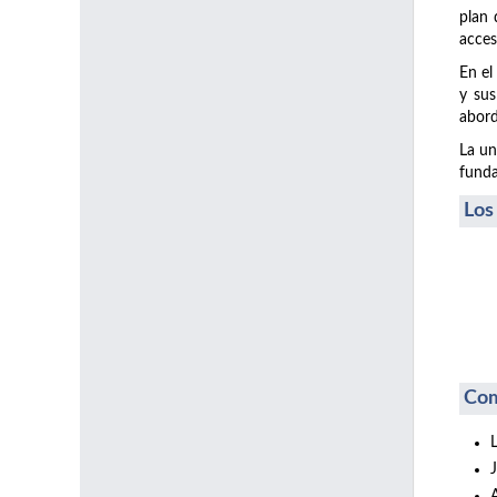
plan 
acces
En el
y sus
abord
La un
funda
Los
Com