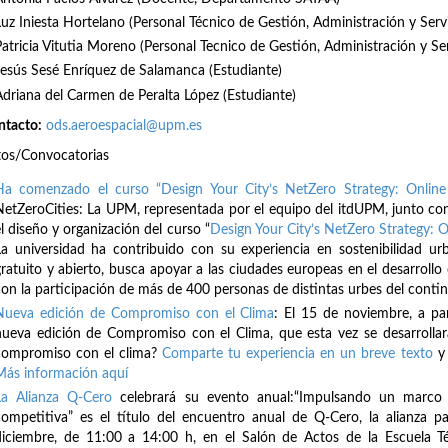
Luz Iniesta Hortelano (Personal Técnico de Gestión, Administración y Serv
Patricia Vitutia Moreno (Personal Tecnico de Gestión, Administración y Se
Jesús Sesé Enríquez de Salamanca (Estudiante)
Adriana del Carmen de Peralta López (Estudiante)
ntacto:
ods.aeroespacial@upm.es
tos/Convocatorias
Ha comenzado el curso “Design Your City’s NetZero Strategy: Online
NetZeroCities: La UPM, representada por el equipo del itdUPM, junto con
l diseño y organización del curso “
Design Your City’s NetZero Strategy: O
La universidad ha contribuido con su experiencia en sostenibilidad ur
gratuito y abierto, busca apoyar a las ciudades europeas en el desarrollo 
con la participación de más de 400 personas de distintas urbes del cont
Nueva edición de Compromiso con el Clima
: El 15 de noviembre, a pa
nueva edición de Compromiso con el Clima, que esta vez se desarrollar
compromiso con el clima?
Comparte tu experiencia en un breve texto
y 
Más información aquí
La Alianza Q-Cero
celebrará su evento anual:“Impulsando un marco f
competitiva” es el título del encuentro anual de Q-Cero, la alianza pa
diciembre, de 11:00 a 14:00 h, en el Salón de Actos de la Escuela T