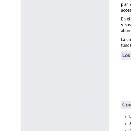
plan 
acces
En el
y sus
abord
La un
funda
Los
Com