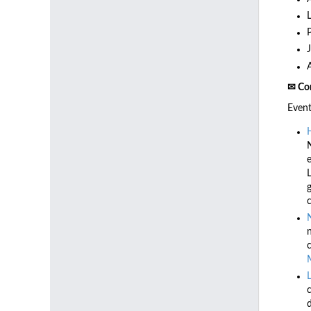
✉ Co
Even
e