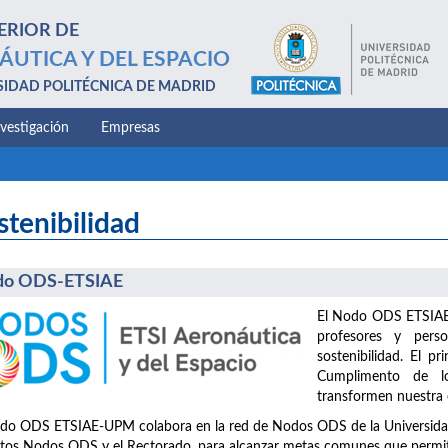
ERIOR DE
ÁUTICA Y DEL ESPACIO
SIDAD POLITÉCNICA DE MADRID
nvestigación
Empresas
stenibilidad
do ODS-ETSIAE
El Nodo ODS ETSIAE-
profesores y perso
sostenibilidad. El pr
Cumplimento de lo
transformen nuestra e
do ODS ETSIAE-UPM colabora en la red de Nodos ODS de la Universidad, 
ntos Nodos ODS y el Rectorado, para alcanzar metas comunes que permita