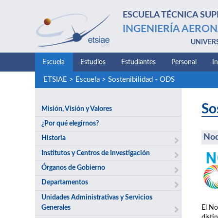
ESCUELA TÉCNICA SUP
INGENIERÍA AERON
UNIVER
Escuela
Estudios
Estudiantes
Personal
I
ETSIAE
>
Escuela
>
Sostenibilidad - ODS
So
Misión, Visión y Valores
¿Por qué elegirnos?
No
Historia
Institutos y Centros de Investigación
Órganos de Gobierno
Departamentos
Unidades Administrativas y Servicios
Generales
El No
disti