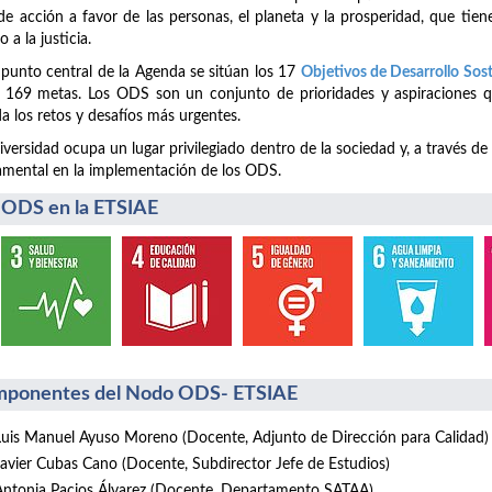
de acción a favor de las personas, el planeta y la prosperidad, que tiene
o a la justicia.
 punto central de la Agenda se sitúan los 17
Objetivos de Desarrollo Sos
 169 metas. Los ODS son un conjunto de prioridades y aspiraciones q
a los retos y desafíos más urgentes.
iversidad ocupa un lugar privilegiado dentro de la sociedad y, a través de
mental en la implementación de los ODS.
 ODS en la ETSIAE
ponentes del Nodo ODS- ETSIAE
Luis Manuel Ayuso Moreno (Docente, Adjunto de Dirección para Calidad)
Javier Cubas Cano (Docente, Subdirector Jefe de Estudios)
Antonia Pacios Álvarez (Docente, Departamento SATAA)