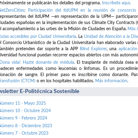
Próximamente se publicarán los detalles del programa.
Inscríbete
aquí
.
NetZeroCities
:
Participación del itdUPM en la reunión de consorcio 
representantes del itdUPM —en representación de la UPM— participaron
ciudades españolas en la implementación de sus Climate City Contracts (
el acompañamiento a las urbes de la Misión de Ciudades en España.
Más 
Rutas accesibles por Ciudad Universitaria
. La
Unidad de Atención a la D
el Consorcio Urbanístico de la Ciudad Universitaria han elaborado varias
También pretenden dar soporte a la APP
Blind Explorer
, una
aplicación
diversidad funcional puedan recorrer espacios abiertos con más autonomí
¡Dona vida! Hazte donante de médula
. El trasplante de médula ósea 
padecen enfermedades como leucemias o linfomas. Es un procedimient
donación de sangre. El primer paso es inscribirse como donante. Par
Transfusión (CTCM)
o en los hospitales habilitados.
Más información
.
sletter E-Politécnica Sostenible
Número 11 - Mayo 2025
Número 10 - Octubre 2024
Número 9 - Febrero 2024
Número 8 - Diciembre 2023
Número 7 - Octubre 2023