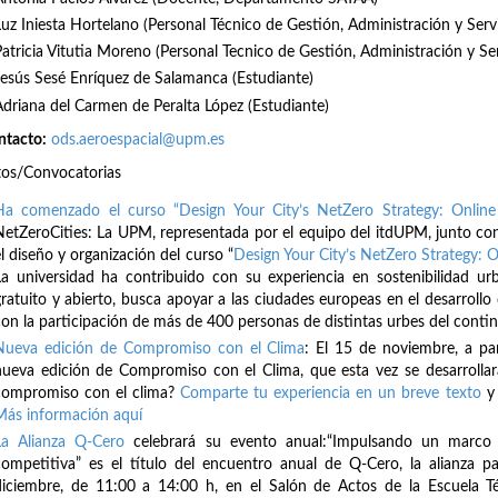
Luz Iniesta Hortelano (Personal Técnico de Gestión, Administración y Serv
Patricia Vitutia Moreno (Personal Tecnico de Gestión, Administración y Se
Jesús Sesé Enríquez de Salamanca (Estudiante)
Adriana del Carmen de Peralta López (Estudiante)
ntacto:
ods.aeroespacial@upm.es
tos/Convocatorias
Ha comenzado el curso “Design Your City’s NetZero Strategy: Online
NetZeroCities: La UPM, representada por el equipo del itdUPM, junto con
l diseño y organización del curso “
Design Your City’s NetZero Strategy: O
La universidad ha contribuido con su experiencia en sostenibilidad ur
gratuito y abierto, busca apoyar a las ciudades europeas en el desarrollo 
con la participación de más de 400 personas de distintas urbes del cont
Nueva edición de Compromiso con el Clima
: El 15 de noviembre, a pa
nueva edición de Compromiso con el Clima, que esta vez se desarrollar
compromiso con el clima?
Comparte tu experiencia en un breve texto
y 
Más información aquí
La Alianza Q-Cero
celebrará su evento anual:“Impulsando un marco f
competitiva” es el título del encuentro anual de Q-Cero, la alianza pa
diciembre, de 11:00 a 14:00 h, en el Salón de Actos de la Escuela T