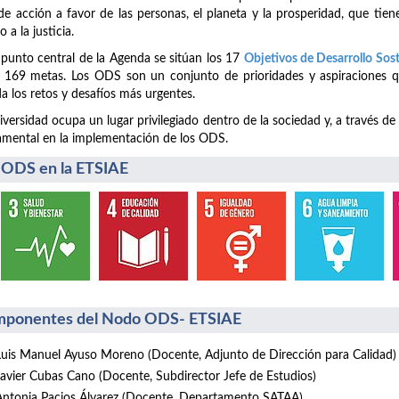
de acción a favor de las personas, el planeta y la prosperidad, que tiene
o a la justicia.
 punto central de la Agenda se sitúan los 17
Objetivos de Desarrollo Sos
 169 metas. Los ODS son un conjunto de prioridades y aspiraciones q
a los retos y desafíos más urgentes.
iversidad ocupa un lugar privilegiado dentro de la sociedad y, a través de
mental en la implementación de los ODS.
 ODS en la ETSIAE
ponentes del Nodo ODS- ETSIAE
Luis Manuel Ayuso Moreno (Docente, Adjunto de Dirección para Calidad)
Javier Cubas Cano (Docente, Subdirector Jefe de Estudios)
Antonia Pacios Álvarez (Docente, Departamento SATAA)