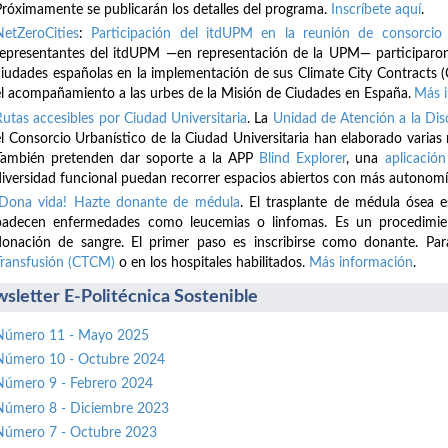
Próximamente se publicarán los detalles del programa.
Inscríbete
aquí
.
NetZeroCities
:
Participación del itdUPM en la reunión de consorcio 
representantes del itdUPM —en representación de la UPM— participaron
ciudades españolas en la implementación de sus Climate City Contracts (
el acompañamiento a las urbes de la Misión de Ciudades en España.
Más 
Rutas accesibles por Ciudad Universitaria
. La
Unidad de Atención a la D
el Consorcio Urbanístico de la Ciudad Universitaria han elaborado varias
También pretenden dar soporte a la APP
Blind Explorer
, una
aplicación
diversidad funcional puedan recorrer espacios abiertos con más autonomí
¡Dona vida! Hazte donante de médula
. El trasplante de médula ósea 
padecen enfermedades como leucemias o linfomas. Es un procedimient
donación de sangre. El primer paso es inscribirse como donante. Par
Transfusión (CTCM)
o en los hospitales habilitados.
Más información
.
sletter E-Politécnica Sostenible
Número 11 - Mayo 2025
Número 10 - Octubre 2024
Número 9 - Febrero 2024
Número 8 - Diciembre 2023
Número 7 - Octubre 2023