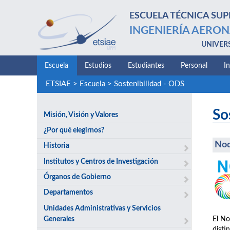
ESCUELA TÉCNICA SUP
INGENIERÍA AERON
UNIVER
Escuela
Estudios
Estudiantes
Personal
I
ETSIAE
>
Escuela
>
Sostenibilidad - ODS
So
Misión, Visión y Valores
¿Por qué elegirnos?
No
Historia
Institutos y Centros de Investigación
Órganos de Gobierno
Departamentos
Unidades Administrativas y Servicios
Generales
El No
disti