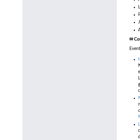
✉ Co
Even
e