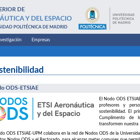
ERIOR DE
ÁUTICA Y DEL ESPACIO
SIDAD POLITÉCNICA DE MADRID
nvestigación
Empresas
stenibilidad
do ODS-ETSIAE
El Nodo ODS ETSIAE-
profesores y perso
sostenibilidad. El pr
Cumplimento de lo
transformen nuestra e
do ODS ETSIAE-UPM colabora en la red de Nodos ODS de la Universidad, 
ntos Nodos ODS y el Rectorado, para alcanzar metas comunes que permita