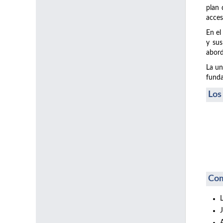
plan 
acces
En el
y sus
abord
La un
funda
Los
Com