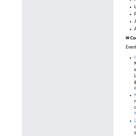
✉ Co
Even
e