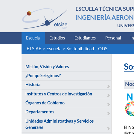
ESCUELA TÉCNICA SUP
INGENIERÍA AERON
UNIVER
Escuela
Estudios
Estudiantes
Personal
I
ETSIAE
>
Escuela
>
Sostenibilidad - ODS
So
Misión, Visión y Valores
¿Por qué elegirnos?
No
Historia
Institutos y Centros de Investigación
Órganos de Gobierno
Departamentos
Unidades Administrativas y Servicios
Generales
El No
disti