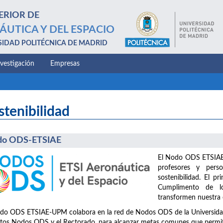
ERIOR DE
ÁUTICA Y DEL ESPACIO
SIDAD POLITÉCNICA DE MADRID
nvestigación
Empresas
stenibilidad
do ODS-ETSIAE
El Nodo ODS ETSIAE-
profesores y perso
sostenibilidad. El pr
Cumplimento de lo
transformen nuestra e
do ODS ETSIAE-UPM colabora en la red de Nodos ODS de la Universidad, 
ntos Nodos ODS y el Rectorado, para alcanzar metas comunes que permita