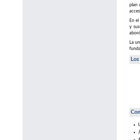
plan 
acces
En el
y sus
abord
La un
funda
Los
Com