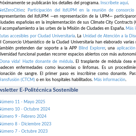
Próximamente se publicarán los detalles del programa.
Inscríbete
aquí
.
NetZeroCities
:
Participación del itdUPM en la reunión de consorcio 
representantes del itdUPM —en representación de la UPM— participaron
ciudades españolas en la implementación de sus Climate City Contracts (
el acompañamiento a las urbes de la Misión de Ciudades en España.
Más 
Rutas accesibles por Ciudad Universitaria
. La
Unidad de Atención a la D
el Consorcio Urbanístico de la Ciudad Universitaria han elaborado varias
También pretenden dar soporte a la APP
Blind Explorer
, una
aplicación
diversidad funcional puedan recorrer espacios abiertos con más autonomí
¡Dona vida! Hazte donante de médula
. El trasplante de médula ósea 
padecen enfermedades como leucemias o linfomas. Es un procedimient
donación de sangre. El primer paso es inscribirse como donante. Par
Transfusión (CTCM)
o en los hospitales habilitados.
Más información
.
sletter E-Politécnica Sostenible
Número 11 - Mayo 2025
Número 10 - Octubre 2024
Número 9 - Febrero 2024
Número 8 - Diciembre 2023
Número 7 - Octubre 2023