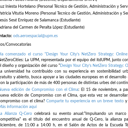
Luz Iniesta Hortelano (Personal Técnico de Gestión, Administración y Serv
Patricia Vitutia Moreno (Personal Tecnico de Gestión, Administración y Se
Jesús Sesé Enríquez de Salamanca (Estudiante)
Adriana del Carmen de Peralta López (Estudiante)
ntacto:
ods.aeroespacial@upm.es
tos/Convocatorias
Ha comenzado el curso “Design Your City’s NetZero Strategy: Online
NetZeroCities: La UPM, representada por el equipo del itdUPM, junto con
l diseño y organización del curso “
Design Your City’s NetZero Strategy: O
La universidad ha contribuido con su experiencia en sostenibilidad ur
gratuito y abierto, busca apoyar a las ciudades europeas en el desarrollo 
con la participación de más de 400 personas de distintas urbes del cont
Nueva edición de Compromiso con el Clima
: El 15 de noviembre, a pa
nueva edición de Compromiso con el Clima, que esta vez se desarrollar
compromiso con el clima?
Comparte tu experiencia en un breve texto
y 
Más información aquí
La Alianza Q-Cero
celebrará su evento anual:“Impulsando un marco f
competitiva” es el título del encuentro anual de Q-Cero, la alianza pa
diciembre, de 11:00 a 14:00 h, en el Salón de Actos de la Escuela T