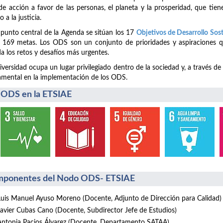
de acción a favor de las personas, el planeta y la prosperidad, que tiene
o a la justicia.
 punto central de la Agenda se sitúan los 17
Objetivos de Desarrollo Sos
 169 metas. Los ODS son un conjunto de prioridades y aspiraciones q
a los retos y desafíos más urgentes.
iversidad ocupa un lugar privilegiado dentro de la sociedad y, a través de
mental en la implementación de los ODS.
 ODS en la ETSIAE
ponentes del Nodo ODS- ETSIAE
Luis Manuel Ayuso Moreno (Docente, Adjunto de Dirección para Calidad)
Javier Cubas Cano (Docente, Subdirector Jefe de Estudios)
Antonia Pacios Álvarez (Docente, Departamento SATAA)