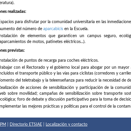
ratura).
nes realizadas:
Espacios para disfrutar por la comunidad universitaria en las inmediaciones
Aumento del número de
aparcabicis
en la Escuela.
Instalación de elementos que garanticen un campus seguro, ecológi
aparcamientos de motos, patinetes eléctricos...).
nes previstas:
Instalación de puntos de recarga para coches eléctricos.
Trabajar con el Rectorado y el gobierno local para abogar por un mayor 
ncluidos el transporte público y las vías para ciclistas (corredores y carrile
Fomento del teletrabajo y la teleenseñanza para reducir la necesidad de d
Realización de acciones de sensibilización y participación de la comuni
web sobre movilidad; campañas de sensibilización sobre transporte sos
ecológica; foro de debate y discusión participativo para la toma de decisio
Implementar las mejores prácticas y políticas para el control de la contam
 UPM
|
Directorio ETSIAE
|
Localización y contacto