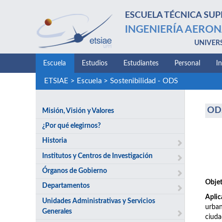
ESCUELA TÉCNICA SUP
INGENIERÍA AERON
UNIVER
Escuela
Estudios
Estudiantes
Personal
I
ETSIAE
>
Escuela
>
Sostenibilidad - ODS
ODS
Misión, Visión y Valores
¿Por qué elegirnos?
Historia
Institutos y Centros de Investigación
Órganos de Gobierno
Objet
Departamentos
Aplic
Unidades Administrativas y Servicios
urban
Generales
ciuda