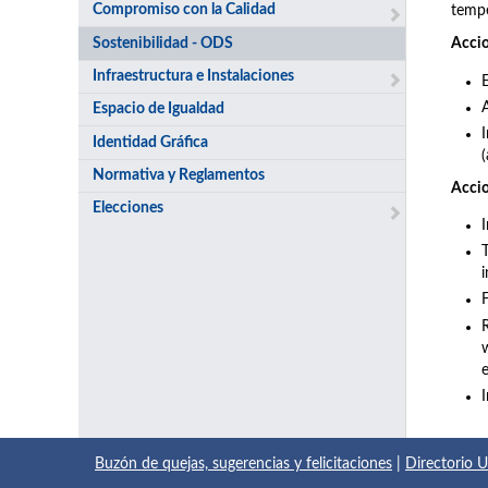
Compromiso con la Calidad
tempe
Sostenibilidad - ODS
Accio
Infraestructura e Instalaciones
Espacio de Igualdad
Identidad Gráfica
(
Normativa y Reglamentos
Accio
Elecciones
i
Buzón de quejas, sugerencias y felicitaciones
|
Directorio