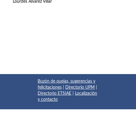
Lourdes Álvarez Villar
Buzón de quejas, sugerencias y
felicitaciones
|
Directorio UPM
|
Directorio ETSIAE
|
Localización
y contacto
© 2017 Escuela Técnica Superior de Ingeniería Aeronáutica y
del Espacio