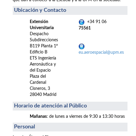
que dan a conocer a la Escuela y a la UPM en la sociedad.
Ubicación y Contacto
Extensión
+34 91 06
Universitaria
75561
Despacho
Subdirecciones
B119 Planta 1ª
Edificio B
eu.aeroespacial@upm.es
ETS Ingeniería
Aeronáutica y
del Espacio
Plaza del
Cardenal
Cisneros, 3
28040 Madrid
Horario de atención al Público
Mañanas
: de lunes a viernes de 9:30 a 13:30 horas
Personal