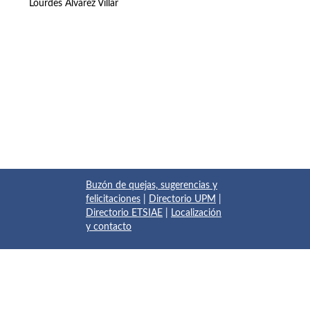
Lourdes Álvarez Villar
Buzón de quejas, sugerencias y
felicitaciones
|
Directorio UPM
|
Directorio ETSIAE
|
Localización
y contacto
© 2017 Escuela Técnica Superior de Ingeniería Aeronáutica y
del Espacio