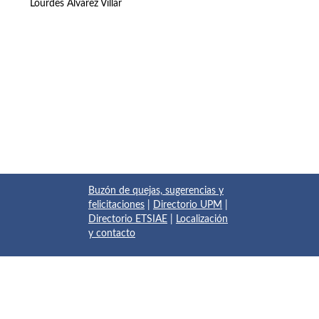
Lourdes Álvarez Villar
Buzón de quejas, sugerencias y
felicitaciones
|
Directorio UPM
|
Directorio ETSIAE
|
Localización
y contacto
© 2017 Escuela Técnica Superior de Ingeniería Aeronáutica y
del Espacio