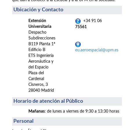
que dan a conocer a la Escuela y a la UPM en la sociedad.
Ubicación y Contacto
Extensión
+34 91 06
Universitaria
75561
Despacho
Subdirecciones
B119 Planta 1ª
Edificio B
eu.aeroespacial@upm.es
ETS Ingeniería
Aeronáutica y
del Espacio
Plaza del
Cardenal
Cisneros, 3
28040 Madrid
Horario de atención al Público
Mañanas
: de lunes a viernes de 9:30 a 13:30 horas
Personal