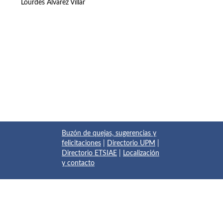
Lourdes Álvarez Villar
Buzón de quejas, sugerencias y
felicitaciones
|
Directorio UPM
|
Directorio ETSIAE
|
Localización
y contacto
© 2017 Escuela Técnica Superior de Ingeniería Aeronáutica y
del Espacio