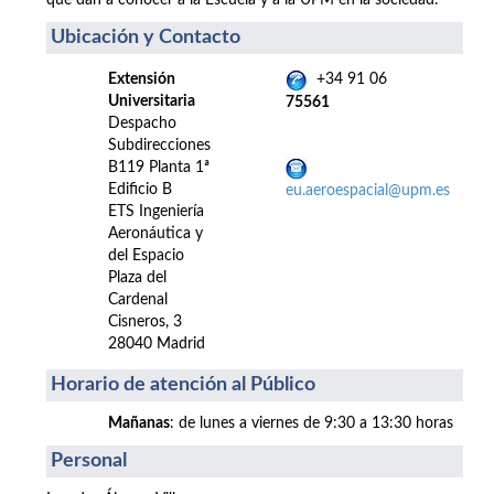
que dan a conocer a la Escuela y a la UPM en la sociedad.
Ubicación y Contacto
Extensión
+34 91 06
Universitaria
75561
Despacho
Subdirecciones
B119 Planta 1ª
Edificio B
eu.aeroespacial@upm.es
ETS Ingeniería
Aeronáutica y
del Espacio
Plaza del
Cardenal
Cisneros, 3
28040 Madrid
Horario de atención al Público
Mañanas
: de lunes a viernes de 9:30 a 13:30 horas
Personal