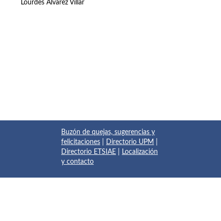
Lourdes Álvarez Villar
Buzón de quejas, sugerencias y
felicitaciones
|
Directorio UPM
|
Directorio ETSIAE
|
Localización
y contacto
© 2017 Escuela Técnica Superior de Ingeniería Aeronáutica y
del Espacio