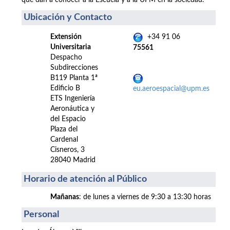
que dan a conocer a la Escuela y a la UPM en la sociedad.
Ubicación y Contacto
Extensión
+34 91 06
Universitaria
75561
Despacho
Subdirecciones
B119 Planta 1ª
Edificio B
eu.aeroespacial@upm.es
ETS Ingeniería
Aeronáutica y
del Espacio
Plaza del
Cardenal
Cisneros, 3
28040 Madrid
Horario de atención al Público
Mañanas
: de lunes a viernes de 9:30 a 13:30 horas
Personal