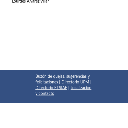
Lourdes Álvarez Villar
Buzón de quejas, sugerencias y
felicitaciones
|
Directorio UPM
|
Directorio ETSIAE
|
Localización
y contacto
© 2017 Escuela Técnica Superior de Ingeniería Aeronáutica y
del Espacio