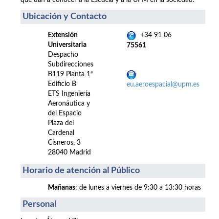
que dan a conocer a la Escuela y a la UPM en la sociedad.
Ubicación y Contacto
Extensión
+34 91 06
Universitaria
75561
Despacho
Subdirecciones
B119 Planta 1ª
Edificio B
eu.aeroespacial@upm.es
ETS Ingeniería
Aeronáutica y
del Espacio
Plaza del
Cardenal
Cisneros, 3
28040 Madrid
Horario de atención al Público
Mañanas
: de lunes a viernes de 9:30 a 13:30 horas
Personal