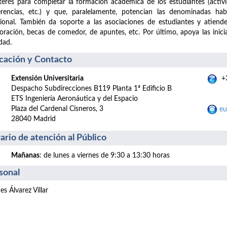
terés para completar la formación académica de los estudiantes (actividad
rencias, etc.) y que, paralelamente, potencian las denominadas habi
onal. También da soporte a las asociaciones de estudiantes y atiend
oración, becas de comedor, de apuntes, etc. Por último, apoya las inic
dad.
cación y Contacto
Extensión Universitaria
+3
Despacho Subdirecciones B119 Planta 1ª Edificio B
ETS Ingeniería Aeronáutica y del Espacio
Plaza del Cardenal Cisneros, 3
eu
28040 Madrid
ario de atención al Público
Mañanas
: de lunes a viernes de 9:30 a 13:30 horas
sonal
es Álvarez Villar