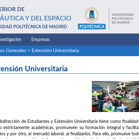
ERIOR DE
ÁUTICA Y DEL ESPACIO
SIDAD POLITÉCNICA DE MADRID
nvestigación
Empresas
ios Generales
>
Extensión Universitaria
ensión Universitaria
bdirección de Estudiantes y Extensión Universitaria tiene como finalidad 
o estrictamente académicas, promueven su formación integral y facilitan 
ios y por otro, al mercado laboral, al finalizarlos. Para ello, promueve 