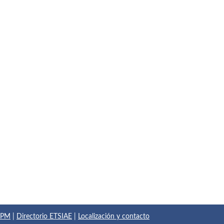
 UPM
|
Directorio ETSIAE
|
Localización y contacto