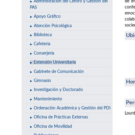
de in
Administración del Centro y Gestión del
confe
PAS
emoci
Apoyo Gráfico
colab
socie
Atención Psicológica
Ubi
Biblioteca
Cafetería
Conserjería
Extensión Universitaria
Gabinete de Comunicación
Gimnasio
Hor
Investigación y Doctorado
Mantenimiento
Per
Ordenación Académica y Gestión del PDI
Lourd
Oficina de Prácticas Externas
Oficina de Movilidad