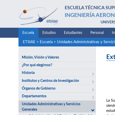
ESCUELA TÉCNICA SUP
INGENIERÍA AERON
UNIVER
Escuela
Estudios
Estudiantes
Personal
I
ETSIAE
>
Escuela
>
Unidades Administrativas y Servic
Ext
Misión, Visión y Valores
¿Por qué elegirnos?
Historia
Institutos y Centros de Investigación
Órganos de Gobierno
Departamentos
La Su
Unidades Administrativas y Servicios
siend
Generales
estud