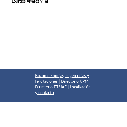
Lourdes Álvarez Villar
Buzón de quejas, sugerencias y
felicitaciones
|
Directorio UPM
|
Directorio ETSIAE
|
Localización
y contacto
© 2017 Escuela Técnica Superior de Ingeniería Aeronáutica y
del Espacio