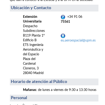
que dan a conocer a la Escuela y a la UPM en la sociedad.
Ubicación y Contacto
Extensión
+34 91 06
Universitaria
75561
Despacho
Subdirecciones
B119 Planta 1ª
Edificio B
eu.aeroespacial@upm.es
ETS Ingeniería
Aeronáutica y
del Espacio
Plaza del
Cardenal
Cisneros, 3
28040 Madrid
Horario de atención al Público
Mañanas
: de lunes a viernes de 9:30 a 13:30 horas
Personal