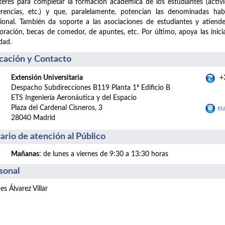
terés para completar la formación académica de los estudiantes (actividad
rencias, etc.) y que, paralelamente, potencian las denominadas habi
onal. También da soporte a las asociaciones de estudiantes y atiend
oración, becas de comedor, de apuntes, etc. Por último, apoya las inic
dad.
cación y Contacto
Extensión Universitaria
+3
Despacho Subdirecciones B119 Planta 1ª Edificio B
ETS Ingeniería Aeronáutica y del Espacio
Plaza del Cardenal Cisneros, 3
eu
28040 Madrid
ario de atención al Público
Mañanas
: de lunes a viernes de 9:30 a 13:30 horas
sonal
es Álvarez Villar