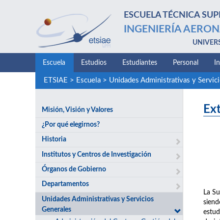
ESCUELA TÉCNICA SUP
INGENIERÍA AERON
UNIVER
Escuela
Estudios
Estudiantes
Personal
I
ETSIAE
>
Escuela
>
Unidades Administrativas y Servic
Ext
Misión, Visión y Valores
¿Por qué elegirnos?
Historia
Institutos y Centros de Investigación
Órganos de Gobierno
Departamentos
La Su
Unidades Administrativas y Servicios
siend
Generales
estud