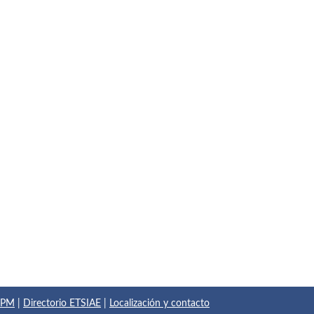
 UPM
|
Directorio ETSIAE
|
Localización y contacto