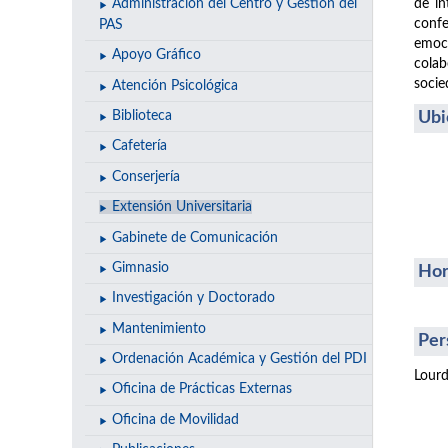
de in
Administración del Centro y Gestión del
confe
PAS
emoci
Apoyo Gráfico
colab
socie
Atención Psicológica
Ubi
Biblioteca
Cafetería
Conserjería
Extensión Universitaria
Gabinete de Comunicación
Gimnasio
Hor
Investigación y Doctorado
Mantenimiento
Per
Ordenación Académica y Gestión del PDI
Lourd
Oficina de Prácticas Externas
Oficina de Movilidad