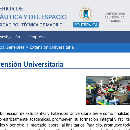
ERIOR DE
ÁUTICA Y DEL ESPACIO
SIDAD POLITÉCNICA DE MADRID
nvestigación
Empresas
ios Generales
>
Extensión Universitaria
ensión Universitaria
bdirección de Estudiantes y Extensión Universitaria tiene como finalidad 
o estrictamente académicas, promueven su formación integral y facilitan 
ios y por otro, al mercado laboral, al finalizarlos. Para ello, promueve 