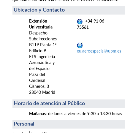
que dan a conocer a la Escuela y a la UPM en la sociedad.
Ubicación y Contacto
Extensión
+34 91 06
Universitaria
75561
Despacho
Subdirecciones
B119 Planta 1ª
Edificio B
eu.aeroespacial@upm.es
ETS Ingeniería
Aeronáutica y
del Espacio
Plaza del
Cardenal
Cisneros, 3
28040 Madrid
Horario de atención al Público
Mañanas
: de lunes a viernes de 9:30 a 13:30 horas
Personal