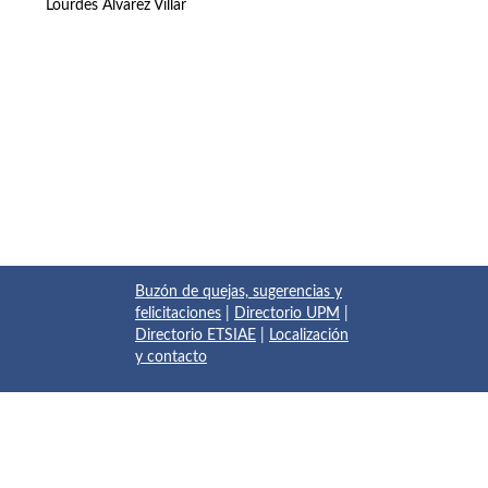
Lourdes Álvarez Villar
Buzón de quejas, sugerencias y
felicitaciones
|
Directorio UPM
|
Directorio ETSIAE
|
Localización
y contacto
© 2017 Escuela Técnica Superior de Ingeniería Aeronáutica y
del Espacio