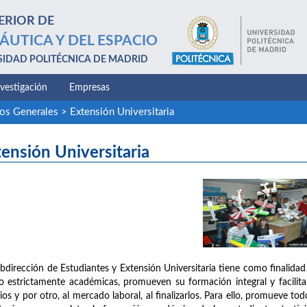
ERIOR DE
ÁUTICA Y DEL ESPACIO
SIDAD POLITÉCNICA DE MADRID
nvestigación
Empresas
ios Generales
>
Extensión Universitaria
ensión Universitaria
bdirección de Estudiantes y Extensión Universitaria tiene como finalidad 
o estrictamente académicas, promueven su formación integral y facilitan 
ios y por otro, al mercado laboral, al finalizarlos. Para ello, promueve 