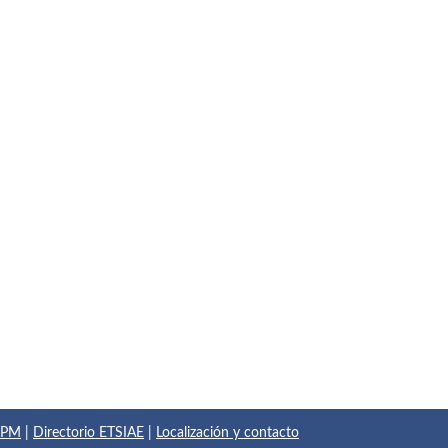
 UPM
|
Directorio ETSIAE
|
Localización y contacto