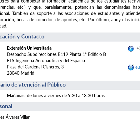
terés para completar la formación académica de los estudiantes (actividad
rencias, etc.) y que, paralelamente, potencian las denominadas habi
onal. También da soporte a las asociaciones de estudiantes y atiend
oración, becas de comedor, de apuntes, etc. Por último, apoya las inic
dad.
cación y Contacto
Extensión Universitaria
+3
Despacho Subdirecciones B119 Planta 1ª Edificio B
ETS Ingeniería Aeronáutica y del Espacio
Plaza del Cardenal Cisneros, 3
eu
28040 Madrid
ario de atención al Público
Mañanas
: de lunes a viernes de 9:30 a 13:30 horas
sonal
es Álvarez Villar