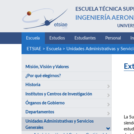
ESCUELA TÉCNICA SUP
INGENIERÍA AERON
UNIVER
Escuela
Estudios
Estudiantes
Personal
I
ETSIAE
>
Escuela
>
Unidades Administrativas y Servic
Ext
Misión, Visión y Valores
¿Por qué elegirnos?
Historia
Institutos y Centros de Investigación
Órganos de Gobierno
Departamentos
La Su
Unidades Administrativas y Servicios
siend
Generales
estud