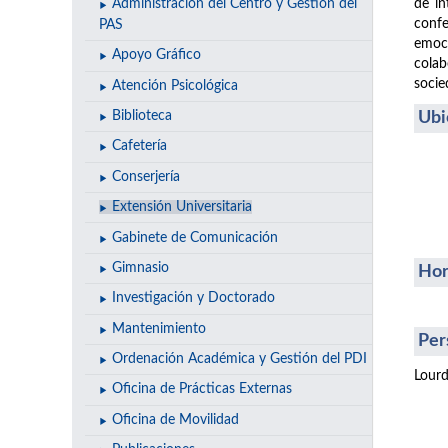
de in
Administración del Centro y Gestión del
confe
PAS
emoci
Apoyo Gráfico
colab
socie
Atención Psicológica
Ubi
Biblioteca
Cafetería
Conserjería
Extensión Universitaria
Gabinete de Comunicación
Gimnasio
Hor
Investigación y Doctorado
Mantenimiento
Per
Ordenación Académica y Gestión del PDI
Lourd
Oficina de Prácticas Externas
Oficina de Movilidad