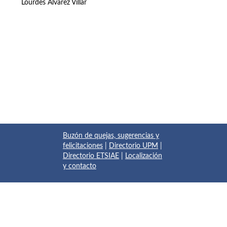
Lourdes Álvarez Villar
Buzón de quejas, sugerencias y
felicitaciones
|
Directorio UPM
|
Directorio ETSIAE
|
Localización
y contacto
© 2017 Escuela Técnica Superior de Ingeniería Aeronáutica y
del Espacio