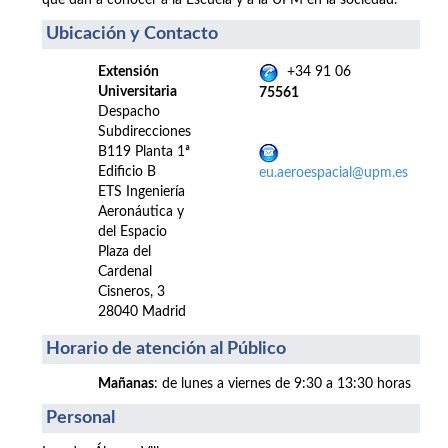
que dan a conocer a la Escuela y a la UPM en la sociedad.
Ubicación y Contacto
Extensión
+34 91 06
Universitaria
75561
Despacho
Subdirecciones
B119 Planta 1ª
Edificio B
eu.aeroespacial@upm.es
ETS Ingeniería
Aeronáutica y
del Espacio
Plaza del
Cardenal
Cisneros, 3
28040 Madrid
Horario de atención al Público
Mañanas
: de lunes a viernes de 9:30 a 13:30 horas
Personal