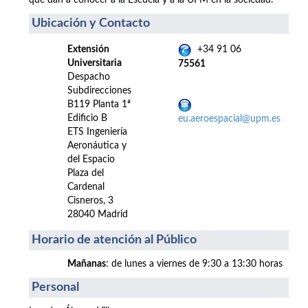
que dan a conocer a la Escuela y a la UPM en la sociedad.
Ubicación y Contacto
Extensión
+34 91 06
Universitaria
75561
Despacho
Subdirecciones
B119 Planta 1ª
Edificio B
eu.aeroespacial@upm.es
ETS Ingeniería
Aeronáutica y
del Espacio
Plaza del
Cardenal
Cisneros, 3
28040 Madrid
Horario de atención al Público
Mañanas
: de lunes a viernes de 9:30 a 13:30 horas
Personal