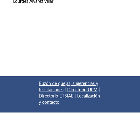
Lourdes Álvarez Villar
Buzón de quejas, sugerencias y
felicitaciones
|
Directorio UPM
|
Directorio ETSIAE
|
Localización
y contacto
© 2017 Escuela Técnica Superior de Ingeniería Aeronáutica y
del Espacio